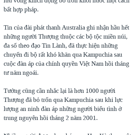
lưu vong khích động bỏ trốn khỏi nước một cách
bất hợp pháp.
QUAN HỆ VIỆT MỸ
Tin của đài phát thanh Australia ghi nhận hầu hết
những người Thượng thuộc các bộ tộc miền núi,
đa số theo đạo Tin Lành, đã thực hiện những
chuyến đi bộ rất khó khăn qua Kampuchia sau
cuộc đàn áp của chính quyền Việt Nam hồi tháng
tư năm ngoái.
Tưởng cũng cần nhắc lại là hơn 1000 người
Thượng đã bỏ trốn qua Kampuchia sau khi lực
lượng an ninh đàn áp những người biểu tình ở
trung nguyên hồi tháng 2 năm 2001.