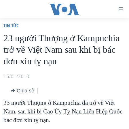
Đường
dẫn
TIN TỨC
truy
TRANG CHỦ
23 người Thượng ở Kampuchia
cập
VIỆT NAM
trở về Việt Nam sau khi bị bác
Tới
HOA KỲ
nội
đơn xin tỵ nạn
BIỂN ĐÔNG
dung
THẾ GIỚI
chính
15/01/2010
BLOG
Tới
Chia sẻ
điều
DIỄN ĐÀN
hướng
23 người Thượng ở Kampuchia đã trở về Việt
MỤC
chính
Nam, sau khi bị Cao Ủy Tỵ Nạn Liên Hiệp Quốc
CHUYÊN ĐỀ
TỰ DO BÁO CHÍ
Đi
bác đơn xin tỵ nạn.
HỌC TIẾNG ANH
VẠCH TRẦN TIN GIẢ
CHIẾN TRANH THƯƠNG MẠI CỦA MỸ: QUÁ KHỨ VÀ HIỆN
tới