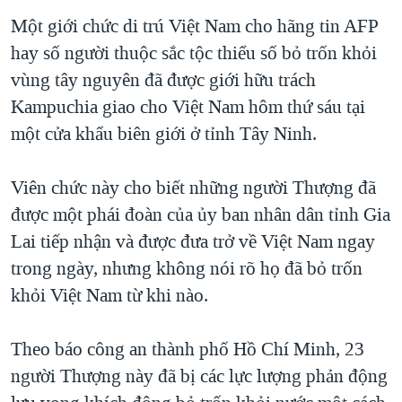
TẠI
VIDEO
"Tìm"
NGƯỜI VIỆT HẢI NGOẠI
Một giới chức di trú Việt Nam cho hãng tin AFP
HÀNH TRÌNH BẦU CỬ 2024
NGHE
hay số người thuộc sắc tộc thiểu số bỏ trốn khỏi
ĐỜI SỐNG
MỘT NĂM CHIẾN TRANH TẠI DẢI GAZA
vùng tây nguyên đã được giới hữu trách
KINH TẾ
MẠNG XÃ HỘI
Kampuchia giao cho Việt Nam hôm thứ sáu tại
GIẢI MÃ VÀNH ĐAI & CON ĐƯỜNG
KHOA HỌC
một cửa khẩu biên giới ở tỉnh Tây Ninh.
NGÀY TỊ NẠN THẾ GIỚI
SỨC KHOẺ
TRỊNH VĨNH BÌNH - NGƯỜI HẠ 'BÊN THẮNG CUỘC'
Ngôn ngữ khác
VĂN HOÁ
Viên chức này cho biết những người Thượng đã
GROUND ZERO – XƯA VÀ NAY
được một phái đoàn của ủy ban nhân dân tỉnh Gia
THỂ THAO
CHI PHÍ CHIẾN TRANH AFGHANISTAN
Lai tiếp nhận và được đưa trở về Việt Nam ngay
GIÁO DỤC
trong ngày, nhưng không nói rõ họ đã bỏ trốn
CÁC GIÁ TRỊ CỘNG HÒA Ở VIỆT NAM
khỏi Việt Nam từ khi nào.
THƯỢNG ĐỈNH TRUMP-KIM TẠI VIỆT NAM
TRỊNH VĨNH BÌNH VS. CHÍNH PHỦ VIỆT NAM
Theo báo công an thành phố Hồ Chí Minh, 23
NGƯ DÂN VIỆT VÀ LÀN SÓNG TRỘM HẢI SÂM
người Thượng này đã bị các lực lượng phản động
BÊN KIA QUỐC LỘ: TIẾNG VỌNG TỪ NÔNG THÔN MỸ