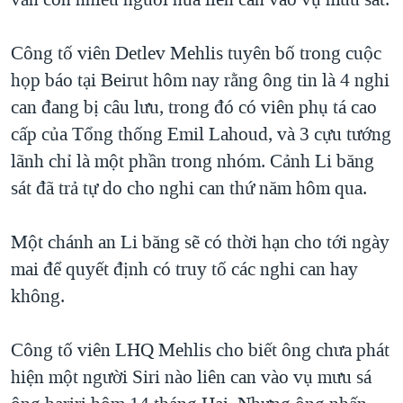
TẠI
VIDEO
"Tìm"
NGƯỜI VIỆT HẢI NGOẠI
HÀNH TRÌNH BẦU CỬ 2024
NGHE
Công tố viên Detlev Mehlis tuyên bố trong cuộc
ĐỜI SỐNG
MỘT NĂM CHIẾN TRANH TẠI DẢI GAZA
họp báo tại Beirut hôm nay rằng ông tin là 4 nghi
KINH TẾ
MẠNG XÃ HỘI
can đang bị câu lưu, trong đó có viên phụ tá cao
GIẢI MÃ VÀNH ĐAI & CON ĐƯỜNG
KHOA HỌC
cấp của Tổng thống Emil Lahoud, và 3 cựu tướng
NGÀY TỊ NẠN THẾ GIỚI
SỨC KHOẺ
lãnh chỉ là một phần trong nhóm. Cảnh Li băng
TRỊNH VĨNH BÌNH - NGƯỜI HẠ 'BÊN THẮNG CUỘC'
Ngôn ngữ khác
VĂN HOÁ
sát đã trả tự do cho nghi can thứ năm hôm qua.
GROUND ZERO – XƯA VÀ NAY
THỂ THAO
CHI PHÍ CHIẾN TRANH AFGHANISTAN
Một chánh an Li băng sẽ có thời hạn cho tới ngày
GIÁO DỤC
mai để quyết định có truy tố các nghi can hay
CÁC GIÁ TRỊ CỘNG HÒA Ở VIỆT NAM
không.
THƯỢNG ĐỈNH TRUMP-KIM TẠI VIỆT NAM
TRỊNH VĨNH BÌNH VS. CHÍNH PHỦ VIỆT NAM
Công tố viên LHQ Mehlis cho biết ông chưa phát
NGƯ DÂN VIỆT VÀ LÀN SÓNG TRỘM HẢI SÂM
hiện một người Siri nào liên can vào vụ mưu sá
BÊN KIA QUỐC LỘ: TIẾNG VỌNG TỪ NÔNG THÔN MỸ