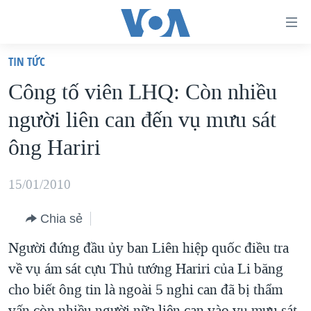
Đường
dẫn
TIN TỨC
truy
TRANG CHỦ
Công tố viên LHQ: Còn nhiều
cập
VIỆT NAM
người liên can đến vụ mưu sát
Tới
HOA KỲ
nội
ông Hariri
BIỂN ĐÔNG
dung
THẾ GIỚI
chính
15/01/2010
BLOG
Tới
Chia sẻ
điều
DIỄN ĐÀN
hướng
Người đứng đầu ủy ban Liên hiệp quốc điều tra
MỤC
chính
về vụ ám sát cựu Thủ tướng Hariri của Li băng
CHUYÊN ĐỀ
TỰ DO BÁO CHÍ
Đi
cho biết ông tin là ngoài 5 nghi can đã bị thẩm
HỌC TIẾNG ANH
VẠCH TRẦN TIN GIẢ
CHIẾN TRANH THƯƠNG MẠI CỦA MỸ: QUÁ KHỨ VÀ HIỆN
tới
vấn còn nhiều người nữa liên can vào vụ mưu sát.