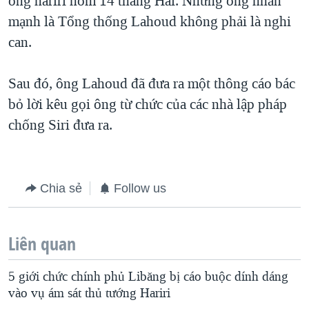
ông hariri hôm 14 tháng Hai. Nhưng ông nhấn
mạnh là Tổng thống Lahoud không phải là nghi
QUAN HỆ VIỆT MỸ
can.
Sau đó, ông Lahoud đã đưa ra một thông cáo bác
bỏ lời kêu gọi ông từ chức của các nhà lập pháp
chống Siri đưa ra.
Chia sẻ
Follow us
Liên quan
5 giới chức chính phủ Libăng bị cáo buộc dính dáng
vào vụ ám sát thủ tướng Hariri