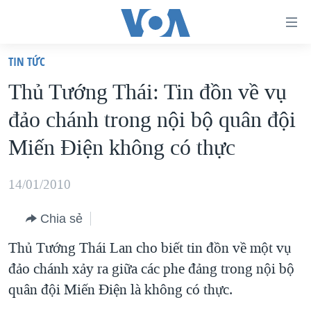
Đường
dẫn
TIN TỨC
truy
TRANG CHỦ
Thủ Tướng Thái: Tin đồn về vụ
cập
VIỆT NAM
đảo chánh trong nội bộ quân đội
Tới
HOA KỲ
nội
Miến Điện không có thực
BIỂN ĐÔNG
dung
THẾ GIỚI
chính
14/01/2010
BLOG
Tới
Chia sẻ
điều
DIỄN ĐÀN
hướng
Thủ Tướng Thái Lan cho biết tin đồn về một vụ
MỤC
chính
đảo chánh xảy ra giữa các phe đảng trong nội bộ
CHUYÊN ĐỀ
TỰ DO BÁO CHÍ
Đi
quân đội Miến Điện là không có thực.
HỌC TIẾNG ANH
VẠCH TRẦN TIN GIẢ
CHIẾN TRANH THƯƠNG MẠI CỦA MỸ: QUÁ KHỨ VÀ HIỆN
tới