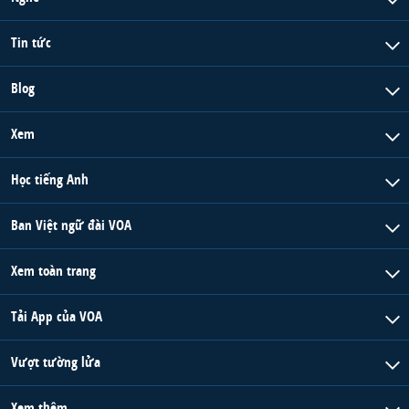
Tin tức
Blog
Xem
Học tiếng Anh
Ban Việt ngữ đài VOA
Xem toàn trang
Tải App của VOA
Vượt tường lửa
Xem thêm