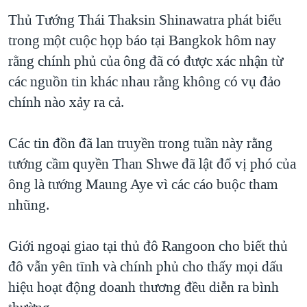
TẠI
VIDEO
"Tìm"
NGƯỜI VIỆT HẢI NGOẠI
Thủ Tướng Thái Thaksin Shinawatra phát biểu
HÀNH TRÌNH BẦU CỬ 2024
NGHE
trong một cuộc họp báo tại Bangkok hôm nay
ĐỜI SỐNG
MỘT NĂM CHIẾN TRANH TẠI DẢI GAZA
rằng chính phủ của ông đã có được xác nhận từ
KINH TẾ
MẠNG XÃ HỘI
các nguồn tin khác nhau rằng không có vụ đảo
GIẢI MÃ VÀNH ĐAI & CON ĐƯỜNG
KHOA HỌC
chính nào xảy ra cả.
NGÀY TỊ NẠN THẾ GIỚI
SỨC KHOẺ
TRỊNH VĨNH BÌNH - NGƯỜI HẠ 'BÊN THẮNG CUỘC'
Ngôn ngữ khác
VĂN HOÁ
Các tin đồn đã lan truyền trong tuần này rằng
GROUND ZERO – XƯA VÀ NAY
tướng cầm quyền Than Shwe đã lật đổ vị phó của
THỂ THAO
CHI PHÍ CHIẾN TRANH AFGHANISTAN
ông là tướng Maung Aye vì các cáo buộc tham
GIÁO DỤC
nhũng.
CÁC GIÁ TRỊ CỘNG HÒA Ở VIỆT NAM
THƯỢNG ĐỈNH TRUMP-KIM TẠI VIỆT NAM
Giới ngoại giao tại thủ đô Rangoon cho biết thủ
TRỊNH VĨNH BÌNH VS. CHÍNH PHỦ VIỆT NAM
đô vẫn yên tĩnh và chính phủ cho thấy mọi dấu
NGƯ DÂN VIỆT VÀ LÀN SÓNG TRỘM HẢI SÂM
hiệu hoạt động doanh thương đều diễn ra bình
BÊN KIA QUỐC LỘ: TIẾNG VỌNG TỪ NÔNG THÔN MỸ