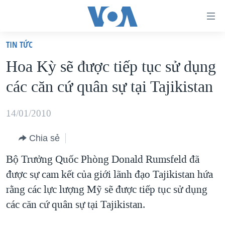
Đường
dẫn
TIN TỨC
truy
TRANG CHỦ
Hoa Kỳ sẽ được tiếp tục sử dụng
cập
VIỆT NAM
các căn cứ quân sự tại Tajikistan
Tới
HOA KỲ
nội
BIỂN ĐÔNG
14/01/2010
dung
THẾ GIỚI
chính
Chia sẻ
BLOG
Tới
Bộ Trưởng Quốc Phòng Donald Rumsfeld đã
điều
DIỄN ĐÀN
được sự cam kết của giới lãnh đạo Tajikistan hứa
hướng
MỤC
rằng các lực lượng Mỹ sẽ được tiếp tục sử dụng
chính
CHUYÊN ĐỀ
TỰ DO BÁO CHÍ
các căn cứ quân sự tại Tajikistan.
Đi
HỌC TIẾNG ANH
VẠCH TRẦN TIN GIẢ
CHIẾN TRANH THƯƠNG MẠI CỦA MỸ: QUÁ KHỨ VÀ HIỆN
tới