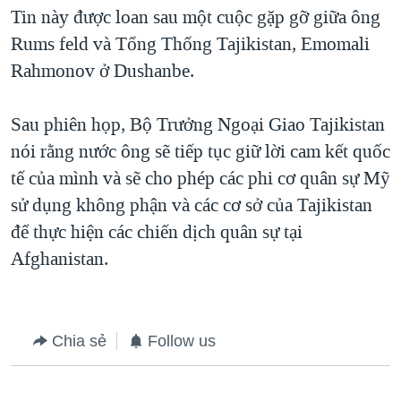
TẠI
Tin này được loan sau một cuộc gặp gỡ giữa ông
VIDEO
"Tìm"
NGƯỜI VIỆT HẢI NGOẠI
HÀNH TRÌNH BẦU CỬ 2024
Rums feld và Tổng Thống Tajikistan, Emomali
NGHE
ĐỜI SỐNG
Rahmonov ở Dushanbe.
MỘT NĂM CHIẾN TRANH TẠI DẢI GAZA
KINH TẾ
MẠNG XÃ HỘI
GIẢI MÃ VÀNH ĐAI & CON ĐƯỜNG
KHOA HỌC
Sau phiên họp, Bộ Trưởng Ngoại Giao Tajikistan
NGÀY TỊ NẠN THẾ GIỚI
nói rằng nước ông sẽ tiếp tục giữ lời cam kết quốc
SỨC KHOẺ
TRỊNH VĨNH BÌNH - NGƯỜI HẠ 'BÊN THẮNG CUỘC'
tế của mình và sẽ cho phép các phi cơ quân sự Mỹ
Ngôn ngữ khác
VĂN HOÁ
GROUND ZERO – XƯA VÀ NAY
sử dụng không phận và các cơ sở của Tajikistan
THỂ THAO
để thực hiện các chiến dịch quân sự tại
CHI PHÍ CHIẾN TRANH AFGHANISTAN
GIÁO DỤC
Afghanistan.
CÁC GIÁ TRỊ CỘNG HÒA Ở VIỆT NAM
THƯỢNG ĐỈNH TRUMP-KIM TẠI VIỆT NAM
TRỊNH VĨNH BÌNH VS. CHÍNH PHỦ VIỆT NAM
Chia sẻ
Follow us
NGƯ DÂN VIỆT VÀ LÀN SÓNG TRỘM HẢI SÂM
BÊN KIA QUỐC LỘ: TIẾNG VỌNG TỪ NÔNG THÔN MỸ