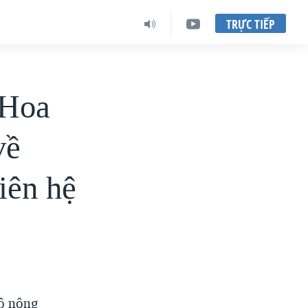
TRỰC TIẾP
 Hoa
về
iên hệ
bộ nông