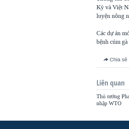
Kỳ và Việt N
VIỆT NAM
luyện nông n
NGƯ DÂN VIỆT VÀ LÀN SÓNG
TRỘM HẢI SÂM
Các dự án mớ
BÊN KIA QUỐC LỘ: TIẾNG VỌNG
TỪ NÔNG THÔN MỸ
bệnh cúm gà 
QUAN HỆ VIỆT MỸ
Chia sẻ
Liên quan
Thủ tướng Pha
nhập WTO