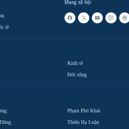
Mạng xã hội
am
ốc tế
Kinh tế
Ðời sống
ùng
Phạm Phú Khải
 Dũng
Thiên Hạ Luận