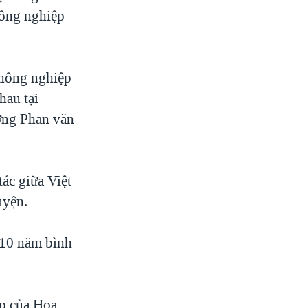
nông nghiệp
 nông nghiệp
hau tại
ớng Phan văn
ác giữa Việt
uyện.
 10 năm bình
ệp của Hoa