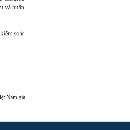
ứu và huấn
 kiểm soát
iệt Nam gia