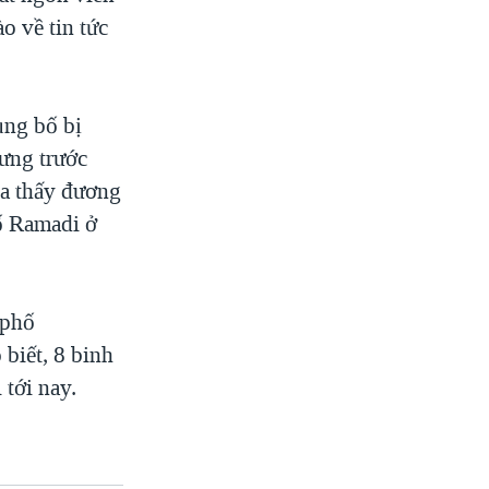
o về tin tức
ủng bố bị
hưng trước
ta thấy đương
hố Ramadi ở
 phố
biết, 8 binh
 tới nay.