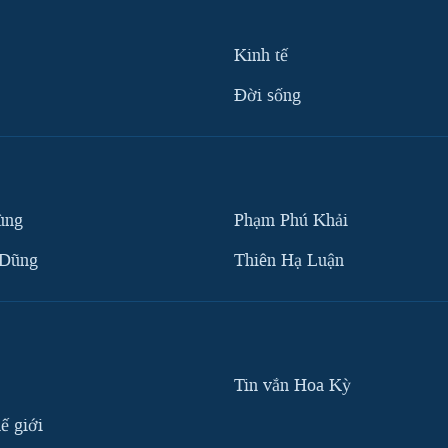
Kinh tế
Ðời sống
ùng
Phạm Phú Khải
 Dũng
Thiên Hạ Luận
Tin vắn Hoa Kỳ
ế giới