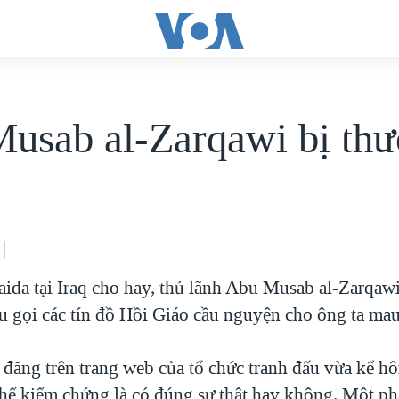
usab al-Zarqawi bị th
aida tại Iraq cho hay, thủ lãnh Abu Musab al-Zarqawi
u gọi các tín đồ Hồi Giáo cầu nguyện cho ông ta ma
 đăng trên trang web của tổ chức tranh đấu vừa kể h
hể kiểm chứng là có đúng sự thật hay không. Một ph