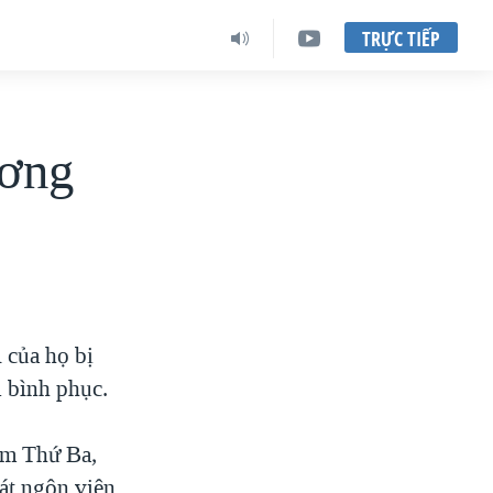
TRỰC TIẾP
ương
 của họ bị
u bình phục.
ôm Thứ Ba,
át ngôn viên