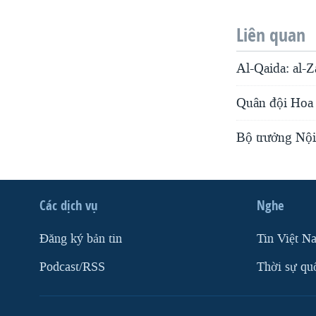
VIỆT NAM
Liên quan
NGƯ DÂN VIỆT VÀ LÀN SÓNG
TRỘM HẢI SÂM
Al-Qaida: al-
BÊN KIA QUỐC LỘ: TIẾNG VỌNG
TỪ NÔNG THÔN MỸ
Quân đội Hoa 
QUAN HỆ VIỆT MỸ
Bộ trưởng Nội
Các dịch vụ
Nghe
Ðăng ký bản tin
Tin Việt N
Podcast/RSS
Thời sự qu