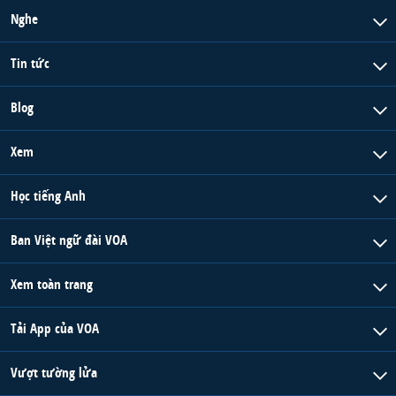
Nghe
Tin tức
Blog
Xem
Học tiếng Anh
Ban Việt ngữ đài VOA
Xem toàn trang
Tải App của VOA
Vượt tường lửa