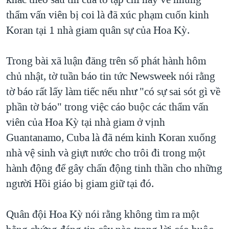
TẠI
VIDEO
"Tìm"
NGƯỜI VIỆT HẢI NGOẠI
thẩm vấn viên bị coi là đã xúc phạm cuốn kinh
HÀNH TRÌNH BẦU CỬ 2024
NGHE
Koran tại 1 nhà giam quân sự của Hoa Kỳ.
ĐỜI SỐNG
MỘT NĂM CHIẾN TRANH TẠI DẢI GAZA
KINH TẾ
MẠNG XÃ HỘI
Trong bài xã luận đăng trên số phát hành hôm
GIẢI MÃ VÀNH ĐAI & CON ĐƯỜNG
KHOA HỌC
chủ nhật, tờ tuần báo tin tức Newsweek nói rằng
NGÀY TỊ NẠN THẾ GIỚI
SỨC KHOẺ
tờ báo rất lấy làm tiếc nếu như "có sự sai sót gì về
TRỊNH VĨNH BÌNH - NGƯỜI HẠ 'BÊN THẮNG CUỘC'
Ngôn ngữ khác
VĂN HOÁ
phần tờ báo" trong việc cáo buộc các thẩm vấn
GROUND ZERO – XƯA VÀ NAY
viên của Hoa Kỳ tại nhà giam ở vịnh
THỂ THAO
CHI PHÍ CHIẾN TRANH AFGHANISTAN
Guantanamo, Cuba là đã ném kinh Koran xuống
GIÁO DỤC
nhà vệ sinh và giựt nước cho trôi đi trong một
CÁC GIÁ TRỊ CỘNG HÒA Ở VIỆT NAM
hành động để gây chấn động tinh thần cho những
THƯỢNG ĐỈNH TRUMP-KIM TẠI VIỆT NAM
người Hồi giáo bị giam giữ tại đó.
TRỊNH VĨNH BÌNH VS. CHÍNH PHỦ VIỆT NAM
NGƯ DÂN VIỆT VÀ LÀN SÓNG TRỘM HẢI SÂM
Quân đội Hoa Kỳ nói rằng không tìm ra một
BÊN KIA QUỐC LỘ: TIẾNG VỌNG TỪ NÔNG THÔN MỸ