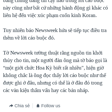
bằng chứng đáng tin cậy nào trong lời cáo buộc
này cũng như bất cứ những hành động gì khác có
QUAN HỆ VIỆT MỸ
liên hệ đến việc xúc phạm cuốn kinh Koran.
Tuy nhiên báo Newsweek hứa sẽ tiếp tục điều tra
thêm về lời cáo buộc đó.
Tờ Newsweek tường thuật rằng nguồn tin khởi
thủy cho tin, một người đàn ông mà tờ báo gọi là
“một giới chức Hoa Kỳ biết rất nhiều", hiện giờ
không chắc là ông đọc thấy lời cáo buộc như thế
được ghi ở đâu, nhưng có thể là ở đâu đó trong
các văn kiện thẩm vấn hay các bản nháp.
Chia sẻ
Follow us