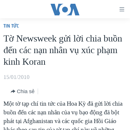
Đường
dẫn
TIN TỨC
truy
TRANG CHỦ
Tờ Newsweek gửi lời chia buồn
cập
VIỆT NAM
đến các nạn nhân vụ xúc phạm
Tới
HOA KỲ
nội
kinh Koran
BIỂN ĐÔNG
dung
THẾ GIỚI
chính
15/01/2010
BLOG
Tới
Chia sẻ
điều
DIỄN ĐÀN
hướng
Một tờ tạp chí tin tức của Hoa Kỳ đã gửi lời chia
MỤC
chính
buồn đến các nạn nhân của vụ bạo động đã bột
CHUYÊN ĐỀ
TỰ DO BÁO CHÍ
Đi
phát tại Afghanistan và các quốc gia Hồi Giáo
HỌC TIẾNG ANH
VẠCH TRẦN TIN GIẢ
CHIẾN TRANH THƯƠNG MẠI CỦA MỸ: QUÁ KHỨ VÀ HIỆN
tới
khác theo sau tin của tờ tạp chí này về những