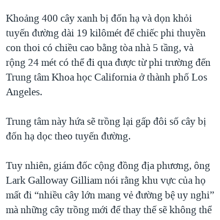
QUAN HỆ VIỆT MỸ
Khoảng 400 cây xanh bị đốn hạ và dọn khỏi
tuyến đường dài 19 kilômét để chiếc phi thuyền
con thoi có chiều cao bằng tòa nhà 5 tầng, và
rộng 24 mét có thể đi qua được từ phi trường đến
Trung tâm Khoa học California ở thành phố Los
Angeles.
Trung tâm này hứa sẽ trồng lại gấp đôi số cây bị
đốn hạ dọc theo tuyến đường.
Tuy nhiên, giám đốc cộng đồng địa phương, ông
Lark Galloway Gilliam nói rằng khu vực của họ
mất đi “nhiều cây lớn mang vẻ đường bệ uy nghi”
mà những cây trồng mới để thay thế sẽ không thể