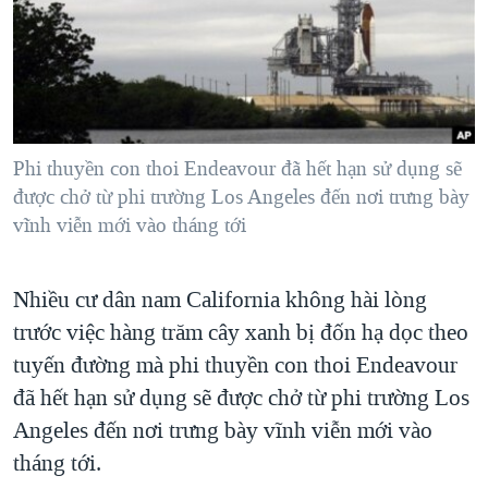
TẠI
VIDEO
"Tìm"
NGƯỜI VIỆT HẢI NGOẠI
HÀNH TRÌNH BẦU CỬ 2024
NGHE
ĐỜI SỐNG
MỘT NĂM CHIẾN TRANH TẠI DẢI GAZA
KINH TẾ
MẠNG XÃ HỘI
GIẢI MÃ VÀNH ĐAI & CON ĐƯỜNG
KHOA HỌC
NGÀY TỊ NẠN THẾ GIỚI
Phi thuyền con thoi Endeavour đã hết hạn sử dụng sẽ
SỨC KHOẺ
được chở từ phi trường Los Angeles đến nơi trưng bày
TRỊNH VĨNH BÌNH - NGƯỜI HẠ 'BÊN THẮNG CUỘC'
Ngôn ngữ khác
VĂN HOÁ
vĩnh viễn mới vào tháng tới
GROUND ZERO – XƯA VÀ NAY
THỂ THAO
CHI PHÍ CHIẾN TRANH AFGHANISTAN
Nhiều cư dân nam California không hài lòng
GIÁO DỤC
CÁC GIÁ TRỊ CỘNG HÒA Ở VIỆT NAM
trước việc hàng trăm cây xanh bị đốn hạ dọc theo
THƯỢNG ĐỈNH TRUMP-KIM TẠI VIỆT NAM
tuyến đường mà phi thuyền con thoi Endeavour
đã hết hạn sử dụng sẽ được chở từ phi trường Los
TRỊNH VĨNH BÌNH VS. CHÍNH PHỦ VIỆT NAM
Angeles đến nơi trưng bày vĩnh viễn mới vào
NGƯ DÂN VIỆT VÀ LÀN SÓNG TRỘM HẢI SÂM
tháng tới.
BÊN KIA QUỐC LỘ: TIẾNG VỌNG TỪ NÔNG THÔN MỸ