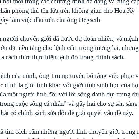
u hồi mới trong các chương trình đa dạng và cung cấ
 chắn phòng thủ tên lửa trên không gian cho Hoa Kỳ 
gày làm việc đầu tiên của ông Hegseth.
 người chuyển giới đã được dự đoán nhiều, và mệnh
ớn đặt nền tảng cho lệnh cấm trong tương lai, nhưng
a cách thức thực hiện lệnh đó trong chính sách.
ệnh của mình, ông Trump tuyên bố rằng việc phục 
c định là giới tính khác với giới tính sinh học của h
ủa một người lính đối với lối sống danh dự, trung th
 trong cuộc sống cá nhân" và gây hại cho sự sẵn sàng
phải có chính sách sửa đổi để giải quyết vấn đề này.
 tìm cách cấm những người lính chuyển giới trong 