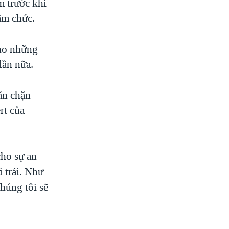
m trước khi
ậm chức.
ho những
lần nữa.
ăn chặn
rt của
ho sự an
i trái. Như
húng tôi sẽ