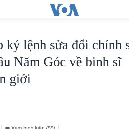
 ký lệnh sửa đổi chính 
ầu Năm Góc về binh sĩ
n giới
Xem bình luận
(55)