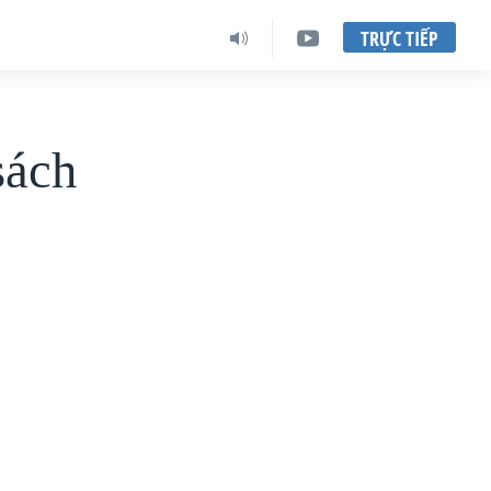
TRỰC TIẾP
sách