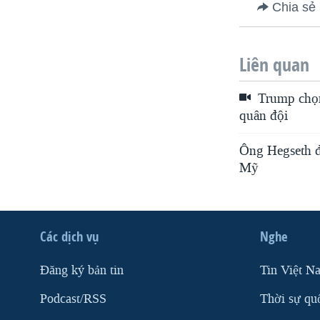
Chia sẻ
Liên quan
Trump chọn 
quân đội
Ông Hegseth đư
Mỹ
Các dịch vụ
Nghe
Ðăng ký bản tin
Tin Việt N
Podcast/RSS
Thời sự qu