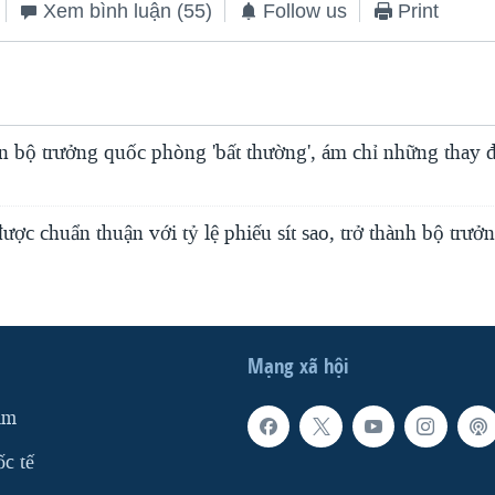
Xem bình luận
(55)
Follow us
Print
bộ trưởng quốc phòng 'bất thường', ám chỉ những thay đ
ợc chuẩn thuận với tỷ lệ phiếu sít sao, trở thành bộ trư
Mạng xã hội
am
ốc tế