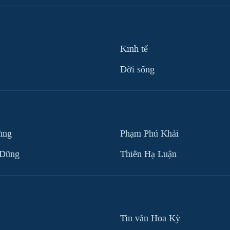
Kinh tế
Ðời sống
ùng
Phạm Phú Khải
 Dũng
Thiên Hạ Luận
Tin vắn Hoa Kỳ