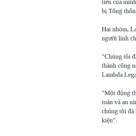
tiên của mìn
bị Tổng thốn
Hai nhóm, L
người lính ch
"Chúng tôi đ
thành công n
Lambda Legal
"Một động th
toàn và an ni
chúng tôi đã 
kiện".