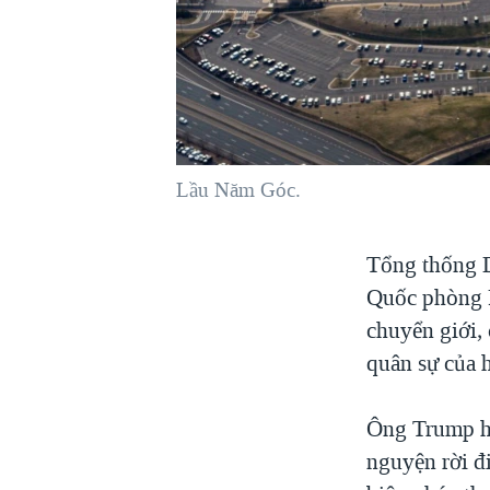
VIỆT NAM
NGƯ DÂN VIỆT VÀ LÀN SÓNG
TRỘM HẢI SÂM
BÊN KIA QUỐC LỘ: TIẾNG VỌNG
TỪ NÔNG THÔN MỸ
QUAN HỆ VIỆT MỸ
Lầu Năm Góc.
Tổng thống D
Quốc phòng P
chuyển giới, 
quân sự của 
Ông Trump hô
nguyện rời đi