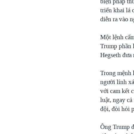
biện pháp th
triển khai lá
diễn ra vào n
Một lệnh cấm
Trump phần l
Hegseth đưa r
Trong mệnh l
người lính xá
với cam kết c
luật, ngay cả
đội, đòi hỏi 
Ông Trump đã