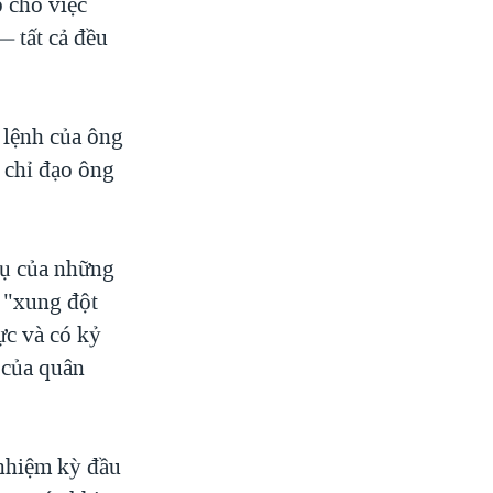
p cho việc
— tất cả đều
 lệnh của ông
 chỉ đạo ông
vụ của những
ọ "xung đột
ực và có kỷ
 của quân
nhiệm kỳ đầu