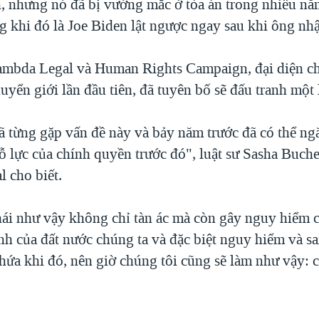
h, nhưng nó đã bị vướng mắc ở tòa án trong nhiều nă
g khi đó là Joe Biden lật ngược ngay sau khi ông nh
ambda Legal và Human Rights Campaign, đại diện c
uyển giới lần đầu tiên, đã tuyên bố sẽ đấu tranh một 
ã từng gặp vấn đề này và bảy năm trước đã có thể ng
ỗ lực của chính quyền trước đó", luật sư Sasha Buche
 cho biết.
ái như vậy không chỉ tàn ác mà còn gây nguy hiểm c
nh của đất nước chúng ta và đặc biệt nguy hiểm và sa
hứa khi đó, nên giờ chúng tôi cũng sẽ làm như vậy: c