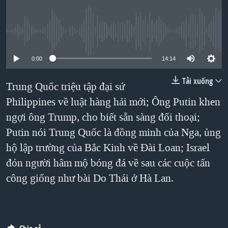
TẠI
VIDEO
"Tìm"
NGƯỜI VIỆT HẢI NGOẠI
HÀNH TRÌNH BẦU CỬ 2024
NGHE
ĐỜI SỐNG
No media source currently available
MỘT NĂM CHIẾN TRANH TẠI DẢI GAZA
KINH TẾ
MẠNG XÃ HỘI
GIẢI MÃ VÀNH ĐAI & CON ĐƯỜNG
0:00
14:14
KHOA HỌC
NGÀY TỊ NẠN THẾ GIỚI
Tải xuống
Trung Quốc triệu tập đại sứ
SỨC KHOẺ
TRỊNH VĨNH BÌNH - NGƯỜI HẠ 'BÊN THẮNG CUỘC'
Philippines về luật hàng hải mới; Ông Putin khen
Ngôn ngữ khác
VĂN HOÁ
GROUND ZERO – XƯA VÀ NAY
ngợi ông Trump, cho biết sẵn sàng đối thoại;
THỂ THAO
Putin nói Trung Quốc là đồng minh của Nga, ủng
CHI PHÍ CHIẾN TRANH AFGHANISTAN
GIÁO DỤC
hộ lập trường của Bắc Kinh về Đài Loan; Israel
CÁC GIÁ TRỊ CỘNG HÒA Ở VIỆT NAM
đón người hâm mộ bóng đá về sau các cuộc tấn
THƯỢNG ĐỈNH TRUMP-KIM TẠI VIỆT NAM
công giống như bài Do Thái ở Hà Lan.
TRỊNH VĨNH BÌNH VS. CHÍNH PHỦ VIỆT NAM
NGƯ DÂN VIỆT VÀ LÀN SÓNG TRỘM HẢI SÂM
BÊN KIA QUỐC LỘ: TIẾNG VỌNG TỪ NÔNG THÔN MỸ