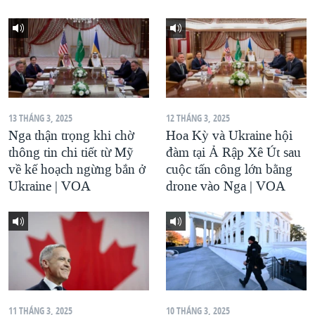
13 THÁNG 3, 2025
12 THÁNG 3, 2025
Nga thận trọng khi chờ
Hoa Kỳ và Ukraine hội
thông tin chi tiết từ Mỹ
đàm tại Ả Rập Xê Út sau
về kế hoạch ngừng bắn ở
cuộc tấn công lớn bằng
Ukraine | VOA
drone vào Nga | VOA
11 THÁNG 3, 2025
10 THÁNG 3, 2025