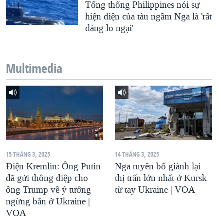
Tổng thống Philippines nói sự
hiện diện của tàu ngầm Nga là 'rất
đáng lo ngại'
Multimedia
15 THÁNG 3, 2025
14 THÁNG 3, 2025
Điện Kremlin: Ông Putin
Nga tuyên bố giành lại
đã gửi thông điệp cho
thị trấn lớn nhất ở Kursk
ông Trump về ý tưởng
từ tay Ukraine | VOA
ngừng bắn ở Ukraine |
VOA