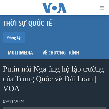
Đường
dẫn
THỜI SỰ QUỐC TẾ
truy
TRANG CHỦ
cập
VIỆT NAM
Đăng ký
Tới
HOA KỲ
ĐĂNG KÝ
nội
MULTIMEDIA
VỀ CHƯƠNG TRÌNH
BIỂN ĐÔNG
dung
Spotify
THẾ GIỚI
chính
Putin nói Nga ủng hộ lập trường
BLOG
Tới
của Trung Quốc về Đài Loan |
Ðăng ký
điều
DIỄN ĐÀN
hướng
VOA
MỤC
chính
CHUYÊN ĐỀ
TỰ DO BÁO CHÍ
Đi
09/11/2024
HỌC TIẾNG ANH
VẠCH TRẦN TIN GIẢ
CHIẾN TRANH THƯƠNG MẠI CỦA MỸ: QUÁ KHỨ VÀ HIỆN
tới