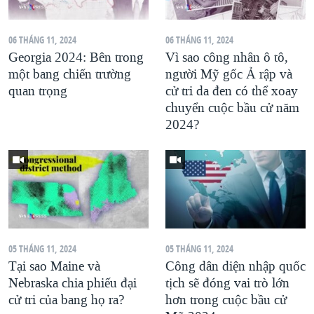
06 THÁNG 11, 2024
06 THÁNG 11, 2024
Georgia 2024: Bên trong
Vì sao công nhân ô tô,
một bang chiến trường
người Mỹ gốc Ả rập và
quan trọng
cử tri da đen có thể xoay
chuyển cuộc bầu cử năm
2024?
05 THÁNG 11, 2024
05 THÁNG 11, 2024
Tại sao Maine và
Công dân diện nhập quốc
Nebraska chia phiếu đại
tịch sẽ đóng vai trò lớn
cử tri của bang họ ra?
hơn trong cuộc bầu cử