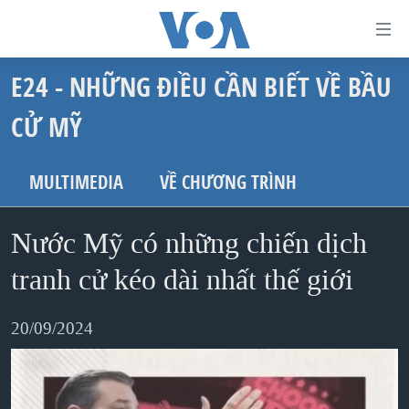
Đường
dẫn
E24 - NHỮNG ĐIỀU CẦN BIẾT VỀ BẦU
truy
TRANG CHỦ
cập
CỬ MỸ
VIỆT NAM
Tới
HOA KỲ
MULTIMEDIA
VỀ CHƯƠNG TRÌNH
nội
BIỂN ĐÔNG
dung
THẾ GIỚI
Nước Mỹ có những chiến dịch
chính
BLOG
Tới
tranh cử kéo dài nhất thế giới
điều
DIỄN ĐÀN
hướng
20/09/2024
MỤC
chính
CHUYÊN ĐỀ
TỰ DO BÁO CHÍ
Đi
HỌC TIẾNG ANH
VẠCH TRẦN TIN GIẢ
CHIẾN TRANH THƯƠNG MẠI CỦA MỸ: QUÁ KHỨ VÀ HIỆN
tới