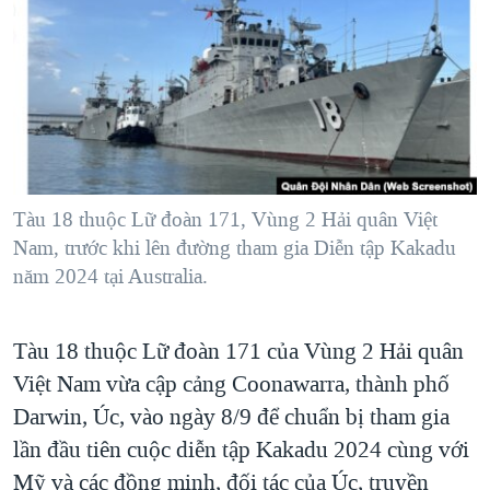
TẠI
VIDEO
"Tìm"
NGƯỜI VIỆT HẢI NGOẠI
HÀNH TRÌNH BẦU CỬ 2024
NGHE
ĐỜI SỐNG
MỘT NĂM CHIẾN TRANH TẠI DẢI GAZA
KINH TẾ
MẠNG XÃ HỘI
GIẢI MÃ VÀNH ĐAI & CON ĐƯỜNG
KHOA HỌC
NGÀY TỊ NẠN THẾ GIỚI
SỨC KHOẺ
TRỊNH VĨNH BÌNH - NGƯỜI HẠ 'BÊN THẮNG CUỘC'
Tàu 18 thuộc Lữ đoàn 171, Vùng 2 Hải quân Việt
Ngôn ngữ khác
VĂN HOÁ
GROUND ZERO – XƯA VÀ NAY
Nam, trước khi lên đường tham gia Diễn tập Kakadu
THỂ THAO
năm 2024 tại Australia.
CHI PHÍ CHIẾN TRANH AFGHANISTAN
GIÁO DỤC
CÁC GIÁ TRỊ CỘNG HÒA Ở VIỆT NAM
Tàu 18 thuộc Lữ đoàn 171 của Vùng 2 Hải quân
THƯỢNG ĐỈNH TRUMP-KIM TẠI VIỆT NAM
Việt Nam vừa cập cảng Coonawarra, thành phố
TRỊNH VĨNH BÌNH VS. CHÍNH PHỦ VIỆT NAM
Darwin, Úc, vào ngày 8/9 để chuẩn bị tham gia
NGƯ DÂN VIỆT VÀ LÀN SÓNG TRỘM HẢI SÂM
lần đầu tiên cuộc diễn tập Kakadu 2024 cùng với
Mỹ và các đồng minh, đối tác của Úc, truyền
BÊN KIA QUỐC LỘ: TIẾNG VỌNG TỪ NÔNG THÔN MỸ