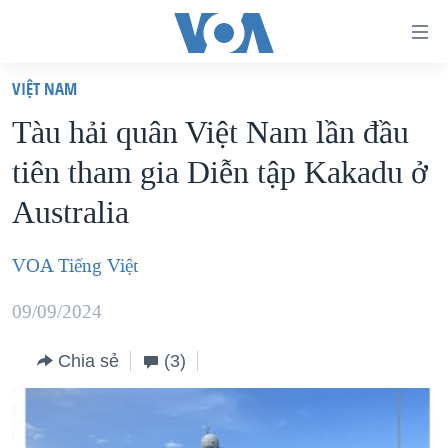
Đường
dẫn
VIỆT NAM
truy
TRANG CHỦ
Tàu hải quân Việt Nam lần đầu
cập
VIỆT NAM
tiên tham gia Diễn tập Kakadu ở
Tới
HOA KỲ
nội
Australia
BIỂN ĐÔNG
dung
THẾ GIỚI
chính
VOA Tiếng Việt
BLOG
Tới
09/09/2024
điều
DIỄN ĐÀN
hướng
MỤC
Chia sẻ
(3)
chính
CHUYÊN ĐỀ
TỰ DO BÁO CHÍ
Đi
HỌC TIẾNG ANH
VẠCH TRẦN TIN GIẢ
CHIẾN TRANH THƯƠNG MẠI CỦA MỸ: QUÁ KHỨ VÀ HIỆN
tới