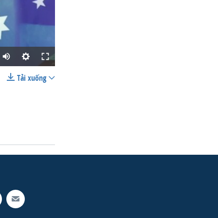
Tải xuống
SHARE
width
px