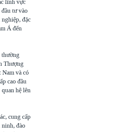
c lĩnh vực
 đầu tư vào
h nghiệp, đặc
Nam Á đến
n thường
ịch Thượng
ệt Nam và có
cấp cao đầu
p quan hệ lên
ác, cung cấp
 ninh, đào