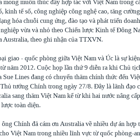
ia mong muốn thúc đẩy hợp tác với Việt Nam trong cá
ố, kinh tế số, công nghiệp công nghệ cao, tăng cường
dạng hóa chuỗi cung ứng, đào tạo và phát triển doan
h nghiệp vừa và nhỏ theo Chiến lược Kinh tế Đông 
 Australia, theo ghi nhận của TTXVN.
oại giao - quốc phòng giữa Việt Nam và Úc là sự kiệ
u từ năm 2012. Cuộc họp lần thứ 9 diễn ra khi Chủ t
ia Sue Lines đang có chuyến thăm chính thức đến Vi
 Thủ tướng Chính trong ngày 27/8. Đây là lãnh đạo 
ralia sang thăm Việt Nam kể từ khi hai nước nâng cấ
 lược toàn diện.
, ông Chính đã cám ơn Australia về nhiều dự án hợp t
cho Việt Nam trong nhiều lĩnh vực từ quốc phòng-an