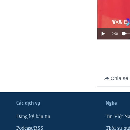
0:00
Chia sẻ
Các dịch vụ
Nghe
Ðăng ký bản tin
Tin Việt N
Podcast/RSS
Thời sự qu