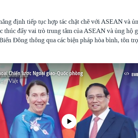
khẳng định tiếp tục hợp tác chặt chẽ với ASEAN và ủ
ệc thúc đẩy vai trò trung tâm của ASEAN và ủng hộ g
 Biển Đông thông qua các biện pháp hòa bình, tôn tr
thoại Chiến lược Ngoại giao-Quốc phòng
EM
ng Việt
No media source currently available