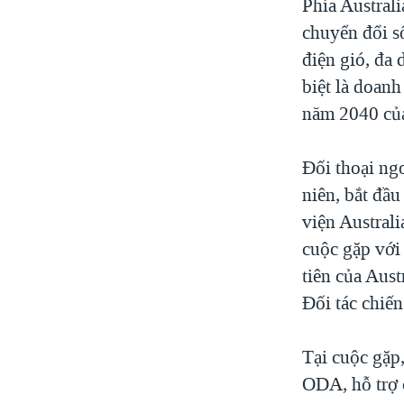
Phía Austral
chuyển đổi s
điện gió, đa 
biệt là doan
năm 2040 của
Đối thoại ng
niên, bắt đầ
viện Austral
cuộc gặp với
tiên của Aust
Đối tác chiến
Tại cuộc gặp
ODA, hỗ trợ 