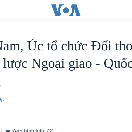
Nam, Úc tổ chức Đối tho
 lược Ngoại giao - Quố
g
ệt
Xem bình luận
(2)