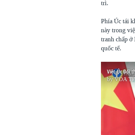
trì.
Phía Úc tái 
này trong vi
tranh chấp ở
quốc tế.
Việt-Úc Đối 
by
VOA Tiế