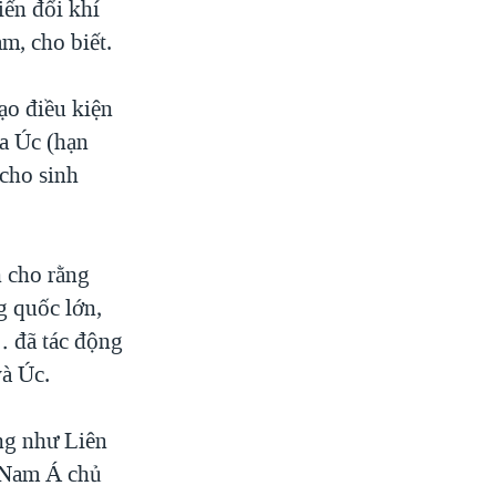
iến đổi khí
m, cho biết.
tạo điều kiện
ủa Úc (hạn
 cho sinh
n cho rằng
g quốc lớn,
… đã tác động
và Úc.
ơng như Liên
 Nam Á chủ