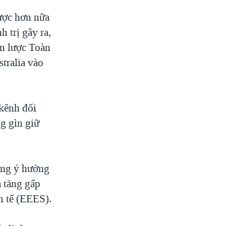
lược hơn nữa
 trị gây ra,
ến lược Toàn
tralia vào
 kênh đối
ng gìn giữ
đồng ý hướng
à tăng gấp
h tế (EEES).