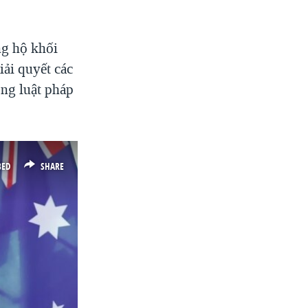
ng hộ khối
iải quyết các
ọng luật pháp
BED
SHARE