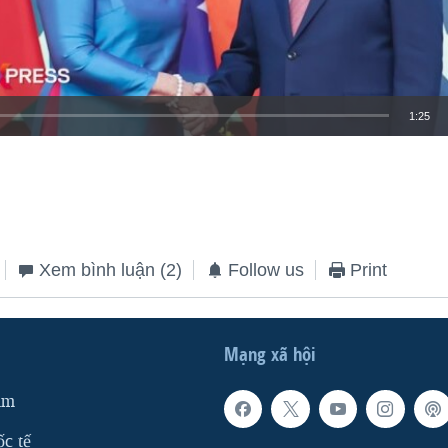
1:25
EMBED
Xem bình luận
(2)
Follow us
Print
Mạng xã hội
am
ốc tế