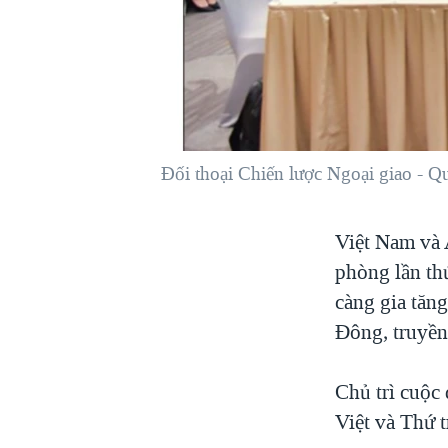
VIỆT NAM
NGƯ DÂN VIỆT VÀ LÀN SÓNG
TRỘM HẢI SÂM
BÊN KIA QUỐC LỘ: TIẾNG VỌNG
TỪ NÔNG THÔN MỸ
QUAN HỆ VIỆT MỸ
Đối thoại Chiến lược Ngoại giao - Q
Việt Nam và 
phòng lần thứ
càng gia tăn
Đông, truyền
Chủ trì cuộc
Việt và Thứ 