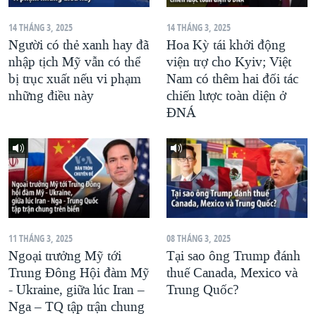
14 THÁNG 3, 2025
14 THÁNG 3, 2025
Người có thẻ xanh hay đã
Hoa Kỳ tái khởi động
nhập tịch Mỹ vẫn có thể
viện trợ cho Kyiv; Việt
bị trục xuất nếu vi phạm
Nam có thêm hai đối tác
những điều này
chiến lược toàn diện ở
ĐNÁ
11 THÁNG 3, 2025
08 THÁNG 3, 2025
Ngoại trưởng Mỹ tới
Tại sao ông Trump đánh
Trung Đông Hội đàm Mỹ
thuế Canada, Mexico và
- Ukraine, giữa lúc Iran –
Trung Quốc?
Nga – TQ tập trận chung