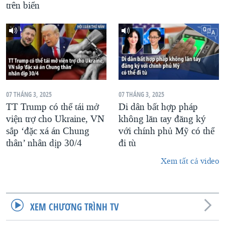
trên biển
07 THÁNG 3, 2025
07 THÁNG 3, 2025
TT Trump có thể tái mở
Di dân bất hợp pháp
viện trợ cho Ukraine, VN
không lăn tay đăng ký
sắp ‘đặc xá án Chung
với chính phủ Mỹ có thể
thân’ nhân dịp 30/4
đi tù
Xem tất cả video
XEM CHƯƠNG TRÌNH TV