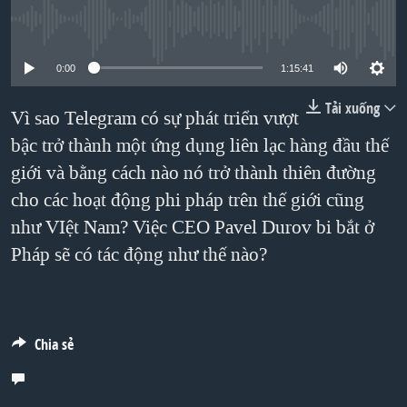
TẠI
VIDEO
"Tìm"
NGƯỜI VIỆT HẢI NGOẠI
No media source currently available
HÀNH TRÌNH BẦU CỬ 2024
NGHE
ĐỜI SỐNG
0:00
1:15:41
MỘT NĂM CHIẾN TRANH TẠI DẢI GAZA
KINH TẾ
MẠNG XÃ HỘI
GIẢI MÃ VÀNH ĐAI & CON ĐƯỜNG
Tải xuống
Vì sao Telegram có sự phát triển vượt
KHOA HỌC
NGÀY TỊ NẠN THẾ GIỚI
bậc trở thành một ứng dụng liên lạc hàng đầu thế
SỨC KHOẺ
giới và bằng cách nào nó trở thành thiên đường
TRỊNH VĨNH BÌNH - NGƯỜI HẠ 'BÊN THẮNG CUỘC'
Ngôn ngữ khác
VĂN HOÁ
cho các hoạt động phi pháp trên thế giới cũng
GROUND ZERO – XƯA VÀ NAY
THỂ THAO
như VIệt Nam? Việc CEO Pavel Durov bi bắt ở
CHI PHÍ CHIẾN TRANH AFGHANISTAN
GIÁO DỤC
Pháp sẽ có tác động như thế nào?
CÁC GIÁ TRỊ CỘNG HÒA Ở VIỆT NAM
THƯỢNG ĐỈNH TRUMP-KIM TẠI VIỆT NAM
TRỊNH VĨNH BÌNH VS. CHÍNH PHỦ VIỆT NAM
Chia sẻ
NGƯ DÂN VIỆT VÀ LÀN SÓNG TRỘM HẢI SÂM
BÊN KIA QUỐC LỘ: TIẾNG VỌNG TỪ NÔNG THÔN MỸ