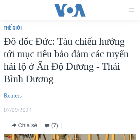
Đường
dẫn
THẾ GIỚI
truy
TRANG CHỦ
Đô đốc Đức: Tàu chiến hướng
cập
VIỆT NAM
tới mục tiêu bảo đảm các tuyến
Tới
HOA KỲ
nội
hải lộ ở Ấn Độ Dương - Thái
BIỂN ĐÔNG
dung
Bình Dương
THẾ GIỚI
chính
BLOG
Tới
Reuters
điều
DIỄN ĐÀN
hướng
07/09/2024
MỤC
chính
CHUYÊN ĐỀ
TỰ DO BÁO CHÍ
Chia sẻ
(7)
Đi
HỌC TIẾNG ANH
VẠCH TRẦN TIN GIẢ
CHIẾN TRANH THƯƠNG MẠI CỦA MỸ: QUÁ KHỨ VÀ HIỆN
tới