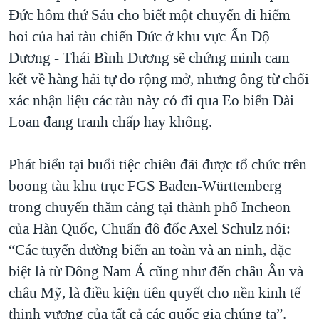
Đức hôm thứ Sáu cho biết một chuyến đi hiếm
QUAN HỆ VIỆT MỸ
hoi của hai tàu chiến Đức ở khu vực Ấn Độ
Dương - Thái Bình Dương sẽ chứng minh cam
kết về hàng hải tự do rộng mở, nhưng ông từ chối
xác nhận liệu các tàu này có đi qua Eo biển Đài
Loan đang tranh chấp hay không.
Phát biểu tại buổi tiệc chiêu đãi được tổ chức trên
boong tàu khu trục FGS Baden-Württemberg
trong chuyến thăm cảng tại thành phố Incheon
của Hàn Quốc, Chuẩn đô đốc Axel Schulz nói:
“Các tuyến đường biển an toàn và an ninh, đặc
biệt là từ Đông Nam Á cũng như đến châu Âu và
châu Mỹ, là điều kiện tiên quyết cho nền kinh tế
thịnh vượng của tất cả các quốc gia chúng ta”.