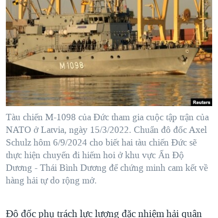
TẠI
VIDEO
"Tìm"
NGƯỜI VIỆT HẢI NGOẠI
HÀNH TRÌNH BẦU CỬ 2024
NGHE
ĐỜI SỐNG
MỘT NĂM CHIẾN TRANH TẠI DẢI GAZA
KINH TẾ
MẠNG XÃ HỘI
GIẢI MÃ VÀNH ĐAI & CON ĐƯỜNG
KHOA HỌC
NGÀY TỊ NẠN THẾ GIỚI
SỨC KHOẺ
TRỊNH VĨNH BÌNH - NGƯỜI HẠ 'BÊN THẮNG CUỘC'
Ngôn ngữ khác
VĂN HOÁ
GROUND ZERO – XƯA VÀ NAY
THỂ THAO
Tàu chiến M-1098 của Đức tham gia cuộc tập trận của
CHI PHÍ CHIẾN TRANH AFGHANISTAN
NATO ở Latvia, ngày 15/3/2022. Chuẩn đô đốc Axel
GIÁO DỤC
Schulz hôm 6/9/2024 cho biết hai tàu chiến Đức sẽ
CÁC GIÁ TRỊ CỘNG HÒA Ở VIỆT NAM
thực hiện chuyến đi hiếm hoi ở khu vực Ấn Độ
THƯỢNG ĐỈNH TRUMP-KIM TẠI VIỆT NAM
Dương - Thái Bình Dương để chứng minh cam kết về
TRỊNH VĨNH BÌNH VS. CHÍNH PHỦ VIỆT NAM
hàng hải tự do rộng mở.
NGƯ DÂN VIỆT VÀ LÀN SÓNG TRỘM HẢI SÂM
Đô đốc phụ trách lực lượng đặc nhiệm hải quân
BÊN KIA QUỐC LỘ: TIẾNG VỌNG TỪ NÔNG THÔN MỸ