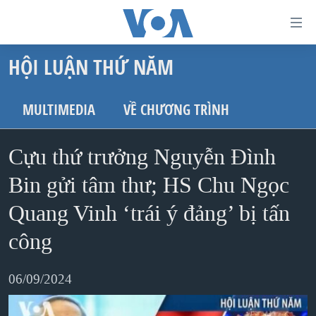
Đường
dẫn
HỘI LUẬN THỨ NĂM
truy
TRANG CHỦ
cập
VIỆT NAM
MULTIMEDIA
VỀ CHƯƠNG TRÌNH
Tới
HOA KỲ
nội
Cựu thứ trưởng Nguyễn Đình
BIỂN ĐÔNG
dung
THẾ GIỚI
Bin gửi tâm thư; HS Chu Ngọc
chính
BLOG
Tới
Quang Vinh ‘trái ý đảng’ bị tấn
điều
DIỄN ĐÀN
công
hướng
MỤC
chính
06/09/2024
CHUYÊN ĐỀ
TỰ DO BÁO CHÍ
Đi
HỌC TIẾNG ANH
VẠCH TRẦN TIN GIẢ
CHIẾN TRANH THƯƠNG MẠI CỦA MỸ: QUÁ KHỨ VÀ HIỆN
tới