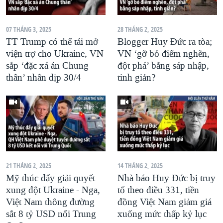
07 THÁNG 3, 2025
28 THÁNG 2, 2025
TT Trump có thể tái mở
Blogger Huy Đức ra tòa;
viện trợ cho Ukraine, VN
VN ‘gỡ bỏ điểm nghẽn,
sắp ‘đặc xá án Chung
đột phá’ bằng sáp nhập,
thân’ nhân dịp 30/4
tinh giản?
21 THÁNG 2, 2025
14 THÁNG 2, 2025
Mỹ thúc đẩy giải quyết
Nhà báo Huy Đức bị truy
xung đột Ukraine - Nga,
tố theo điều 331, tiền
Việt Nam thông đường
đồng Việt Nam giảm giá
sắt 8 tỷ USD nối Trung
xuống mức thấp kỷ lục