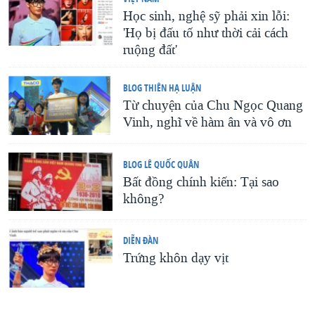
Học sinh, nghệ sỹ phải xin lỗi:
'Họ bị đấu tố như thời cải cách
ruộng đất'
BLOG THIÊN HẠ LUẬN
Từ chuyện của Chu Ngọc Quang
Vinh, nghĩ về hàm ân và vô ơn
BLOG LÊ QUỐC QUÂN
Bất đồng chính kiến: Tại sao
không?
DIỄN ĐÀN
Trứng khôn dạy vịt