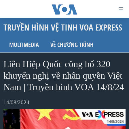
Đường
dẫn
TRUYỀN HÌNH VỆ TINH VOA EXPRESS
truy
TRANG CHỦ
cập
VIỆT NAM
MULTIMEDIA
VỀ CHƯƠNG TRÌNH
Tới
HOA KỲ
nội
Liên Hiệp Quốc công bố 320
BIỂN ĐÔNG
dung
THẾ GIỚI
khuyến nghị về nhân quyền Việt
chính
BLOG
Tới
Nam | Truyền hình VOA 14/8/24
điều
DIỄN ĐÀN
hướng
14/08/2024
MỤC
chính
CHUYÊN ĐỀ
TỰ DO BÁO CHÍ
Đi
HỌC TIẾNG ANH
VẠCH TRẦN TIN GIẢ
CHIẾN TRANH THƯƠNG MẠI CỦA MỸ: QUÁ KHỨ VÀ HIỆN
tới