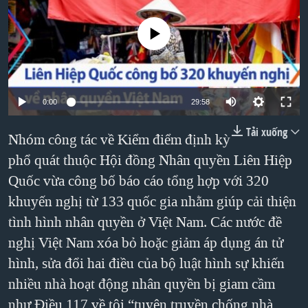
TẠI
VIDEO
"Tìm"
NGƯỜI VIỆT HẢI NGOẠI
HÀNH TRÌNH BẦU CỬ 2024
No media source currently available
NGHE
ĐỜI SỐNG
MỘT NĂM CHIẾN TRANH TẠI DẢI GAZA
KINH TẾ
MẠNG XÃ HỘI
GIẢI MÃ VÀNH ĐAI & CON ĐƯỜNG
KHOA HỌC
NGÀY TỊ NẠN THẾ GIỚI
0:00
29:58
SỨC KHOẺ
TRỊNH VĨNH BÌNH - NGƯỜI HẠ 'BÊN THẮNG CUỘC'
Tải xuống
Nhóm công tác về Kiểm điểm định kỳ
Ngôn ngữ khác
VĂN HOÁ
GROUND ZERO – XƯA VÀ NAY
phổ quát thuộc Hội đồng Nhân quyền Liên Hiệp
THỂ THAO
CHI PHÍ CHIẾN TRANH AFGHANISTAN
Quốc vừa công bố báo cáo tổng hợp với 320
GIÁO DỤC
khuyến nghị từ 133 quốc gia nhằm giúp cải thiện
CÁC GIÁ TRỊ CỘNG HÒA Ở VIỆT NAM
tình hình nhân quyền ở Việt Nam. Các nước đề
THƯỢNG ĐỈNH TRUMP-KIM TẠI VIỆT NAM
nghị Việt Nam xóa bỏ hoặc giảm áp dụng án tử
TRỊNH VĨNH BÌNH VS. CHÍNH PHỦ VIỆT NAM
hình, sửa đổi hai điều của bộ luật hình sự khiến
NGƯ DÂN VIỆT VÀ LÀN SÓNG TRỘM HẢI SÂM
nhiều nhà hoạt động nhân quyền bị giam cầm
BÊN KIA QUỐC LỘ: TIẾNG VỌNG TỪ NÔNG THÔN MỸ
như Điều 117 về tội “tuyên truyền chống nhà