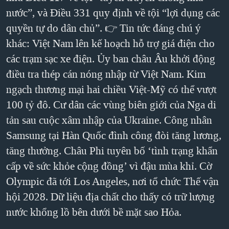
nước”, và Điều 331 quy định về tội “lợi dụng các
QUAN HỆ VIỆT MỸ
quyền tự do dân chủ”. 👉 Tin tức đáng chú ý
khác: Việt Nam lên kế hoạch hỗ trợ giá điện cho
các trạm sạc xe điện. Ủy ban châu Âu khởi động
điều tra thép cán nóng nhập từ Việt Nam. Kim
ngạch thương mại hai chiều Việt-Mỹ có thể vượt
100 tỷ đô. Cư dân các vùng biên giới của Nga di
tản sau cuộc xâm nhập của Ukraine. Công nhân
Samsung tại Hàn Quốc đình công đòi tăng lương,
tăng thưởng. Châu Phi tuyên bố ‘tình trạng khẩn
cấp về sức khỏe cộng đồng’ vì đậu mùa khỉ. Cờ
Olympic đã tới Los Angeles, nơi tổ chức Thế vận
hội 2028. Dữ liệu địa chất cho thấy có trữ lượng
nước khổng lồ bên dưới bề mặt sao Hỏa.