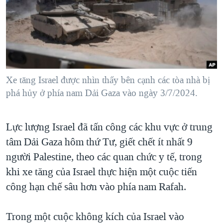
TẠI
VIDEO
"Tìm"
NGƯỜI VIỆT HẢI NGOẠI
HÀNH TRÌNH BẦU CỬ 2024
NGHE
ĐỜI SỐNG
MỘT NĂM CHIẾN TRANH TẠI DẢI GAZA
KINH TẾ
MẠNG XÃ HỘI
GIẢI MÃ VÀNH ĐAI & CON ĐƯỜNG
KHOA HỌC
NGÀY TỊ NẠN THẾ GIỚI
Xe tăng Israel được nhìn thấy bên cạnh các tòa nhà bị
SỨC KHOẺ
phá hủy ở phía nam Dải Gaza vào ngày 3/7/2024.
TRỊNH VĨNH BÌNH - NGƯỜI HẠ 'BÊN THẮNG CUỘC'
Ngôn ngữ khác
VĂN HOÁ
GROUND ZERO – XƯA VÀ NAY
THỂ THAO
Lực lượng Israel đã tấn công các khu vực ở trung
CHI PHÍ CHIẾN TRANH AFGHANISTAN
GIÁO DỤC
tâm Dải Gaza hôm thứ Tư, giết chết ít nhất 9
CÁC GIÁ TRỊ CỘNG HÒA Ở VIỆT NAM
người Palestine, theo các quan chức y tế, trong
THƯỢNG ĐỈNH TRUMP-KIM TẠI VIỆT NAM
khi xe tăng của Israel thực hiện một cuộc tiến
TRỊNH VĨNH BÌNH VS. CHÍNH PHỦ VIỆT NAM
công hạn chế sâu hơn vào phía nam Rafah.
NGƯ DÂN VIỆT VÀ LÀN SÓNG TRỘM HẢI SÂM
Trong một cuộc không kích của Israel vào
BÊN KIA QUỐC LỘ: TIẾNG VỌNG TỪ NÔNG THÔN MỸ