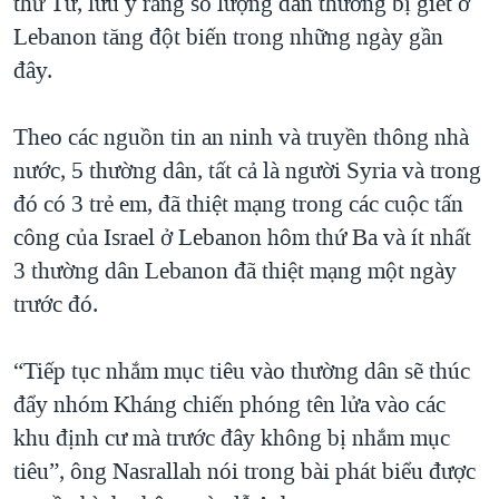
thứ Tư, lưu ý rằng số lượng dân thường bị giết ở
QUAN HỆ VIỆT MỸ
Lebanon tăng đột biến trong những ngày gần
đây.
Theo các nguồn tin an ninh và truyền thông nhà
nước, 5 thường dân, tất cả là người Syria và trong
đó có 3 trẻ em, đã thiệt mạng trong các cuộc tấn
công của Israel ở Lebanon hôm thứ Ba và ít nhất
3 thường dân Lebanon đã thiệt mạng một ngày
trước đó.
“Tiếp tục nhắm mục tiêu vào thường dân sẽ thúc
đẩy nhóm Kháng chiến phóng tên lửa vào các
khu định cư mà trước đây không bị nhắm mục
tiêu”, ông Nasrallah nói trong bài phát biểu được