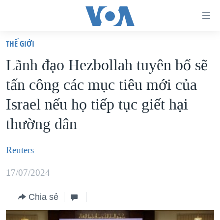
Đường
dẫn
THẾ GIỚI
truy
TRANG CHỦ
Lãnh đạo Hezbollah tuyên bố sẽ
cập
VIỆT NAM
tấn công các mục tiêu mới của
Tới
HOA KỲ
nội
Israel nếu họ tiếp tục giết hại
BIỂN ĐÔNG
dung
thường dân
THẾ GIỚI
chính
BLOG
Tới
Reuters
điều
DIỄN ĐÀN
hướng
17/07/2024
MỤC
chính
CHUYÊN ĐỀ
TỰ DO BÁO CHÍ
Chia sẻ
Đi
HỌC TIẾNG ANH
VẠCH TRẦN TIN GIẢ
CHIẾN TRANH THƯƠNG MẠI CỦA MỸ: QUÁ KHỨ VÀ HIỆN
tới