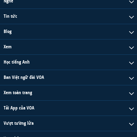
Nghe
Tin tức
Blog
Xem
Học tiếng Anh
Ban Việt ngữ đài VOA
Xem toàn trang
Tải App của VOA
Vượt tường lửa