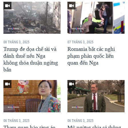
08 THÁNG 3, 2025
07 THÁNG 3, 2025
Trump đe dọa chế tài và
Romania bắt các nghi
đánh thuế nếu Nga
phạm phản quốc liên
không thỏa thuận ngừng
quan đến Nga
bắn
06 THÁNG 3, 2025
06 THÁNG 3, 2025
Tham quan bảo tàng áo
Mỹ ngừng chia sẻ thông