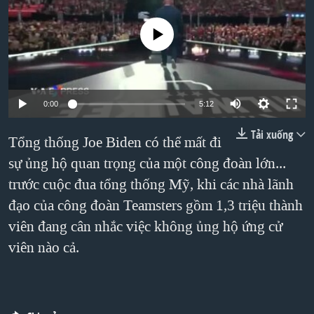
TẠI
VIDEO
"Tìm"
NGƯỜI VIỆT HẢI NGOẠI
HÀNH TRÌNH BẦU CỬ 2024
No media source currently available
NGHE
ĐỜI SỐNG
MỘT NĂM CHIẾN TRANH TẠI DẢI GAZA
KINH TẾ
MẠNG XÃ HỘI
GIẢI MÃ VÀNH ĐAI & CON ĐƯỜNG
KHOA HỌC
NGÀY TỊ NẠN THẾ GIỚI
0:00
5:12
SỨC KHOẺ
TRỊNH VĨNH BÌNH - NGƯỜI HẠ 'BÊN THẮNG CUỘC'
Tải xuống
Tổng thống Joe Biden có thể mất đi
Ngôn ngữ khác
VĂN HOÁ
GROUND ZERO – XƯA VÀ NAY
sự ủng hộ quan trọng của một công đoàn lớn...
THỂ THAO
CHI PHÍ CHIẾN TRANH AFGHANISTAN
trước cuộc đua tổng thống Mỹ, khi các nhà lãnh
GIÁO DỤC
đạo của công đoàn Teamsters gồm 1,3 triệu thành
CÁC GIÁ TRỊ CỘNG HÒA Ở VIỆT NAM
viên đang cân nhắc việc không ủng hộ ứng cử
THƯỢNG ĐỈNH TRUMP-KIM TẠI VIỆT NAM
viên nào cả.
TRỊNH VĨNH BÌNH VS. CHÍNH PHỦ VIỆT NAM
NGƯ DÂN VIỆT VÀ LÀN SÓNG TRỘM HẢI SÂM
BÊN KIA QUỐC LỘ: TIẾNG VỌNG TỪ NÔNG THÔN MỸ