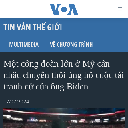
Đường
dẫn
TIN VẮN THẾ GIỚI
truy
TRANG CHỦ
cập
VIỆT NAM
MULTIMEDIA
VỀ CHƯƠNG TRÌNH
Tới
HOA KỲ
nội
Một công đoàn lớn ở Mỹ cân
BIỂN ĐÔNG
dung
THẾ GIỚI
nhắc chuyện thôi ủng hộ cuộc tái
chính
BLOG
Tới
tranh cử của ông Biden
điều
DIỄN ĐÀN
hướng
17/07/2024
MỤC
chính
CHUYÊN ĐỀ
TỰ DO BÁO CHÍ
Đi
HỌC TIẾNG ANH
VẠCH TRẦN TIN GIẢ
CHIẾN TRANH THƯƠNG MẠI CỦA MỸ: QUÁ KHỨ VÀ HIỆN
tới