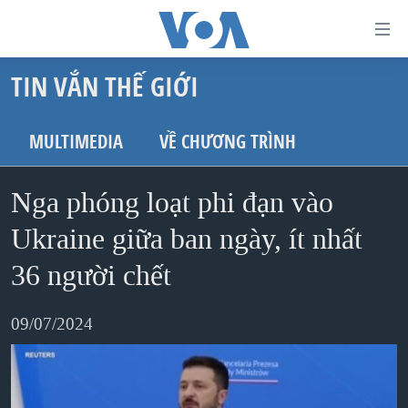
Đường
dẫn
TIN VẮN THẾ GIỚI
truy
TRANG CHỦ
cập
VIỆT NAM
MULTIMEDIA
VỀ CHƯƠNG TRÌNH
Tới
HOA KỲ
nội
Nga phóng loạt phi đạn vào
BIỂN ĐÔNG
dung
THẾ GIỚI
Ukraine giữa ban ngày, ít nhất
chính
BLOG
Tới
36 người chết
điều
DIỄN ĐÀN
hướng
09/07/2024
MỤC
chính
CHUYÊN ĐỀ
TỰ DO BÁO CHÍ
Đi
HỌC TIẾNG ANH
VẠCH TRẦN TIN GIẢ
CHIẾN TRANH THƯƠNG MẠI CỦA MỸ: QUÁ KHỨ VÀ HIỆN
tới