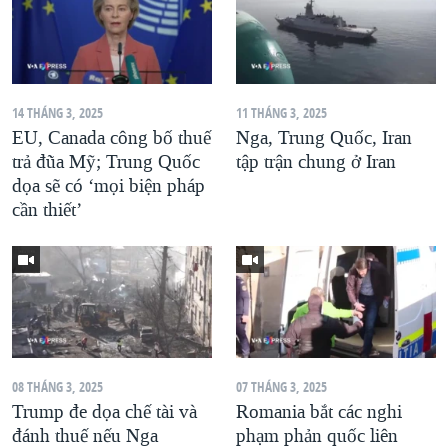
14 THÁNG 3, 2025
11 THÁNG 3, 2025
EU, Canada công bố thuế
Nga, Trung Quốc, Iran
trả đũa Mỹ; Trung Quốc
tập trận chung ở Iran
dọa sẽ có ‘mọi biện pháp
cần thiết’
08 THÁNG 3, 2025
07 THÁNG 3, 2025
Trump đe dọa chế tài và
Romania bắt các nghi
đánh thuế nếu Nga
phạm phản quốc liên