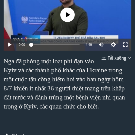
TẠI
VIDEO
"Tìm"
NGƯỜI VIỆT HẢI NGOẠI
HÀNH TRÌNH BẦU CỬ 2024
No media source currently available
NGHE
ĐỜI SỐNG
MỘT NĂM CHIẾN TRANH TẠI DẢI GAZA
KINH TẾ
MẠNG XÃ HỘI
GIẢI MÃ VÀNH ĐAI & CON ĐƯỜNG
KHOA HỌC
NGÀY TỊ NẠN THẾ GIỚI
0:00
4:49
SỨC KHOẺ
TRỊNH VĨNH BÌNH - NGƯỜI HẠ 'BÊN THẮNG CUỘC'
Tải xuống
Nga đã phóng một loạt phi đạn vào
Ngôn ngữ khác
VĂN HOÁ
GROUND ZERO – XƯA VÀ NAY
Kyiv và các thành phố khác của Ukraine trong
THỂ THAO
CHI PHÍ CHIẾN TRANH AFGHANISTAN
một cuộc tấn công hiếm hoi vào ban ngày hôm
GIÁO DỤC
8/7 khiến ít nhất 36 người thiệt mạng trên khắp
CÁC GIÁ TRỊ CỘNG HÒA Ở VIỆT NAM
đất nước và đánh trúng một bệnh viện nhi quan
THƯỢNG ĐỈNH TRUMP-KIM TẠI VIỆT NAM
trọng ở Kyiv, các quan chức cho biết.
TRỊNH VĨNH BÌNH VS. CHÍNH PHỦ VIỆT NAM
NGƯ DÂN VIỆT VÀ LÀN SÓNG TRỘM HẢI SÂM
BÊN KIA QUỐC LỘ: TIẾNG VỌNG TỪ NÔNG THÔN MỸ