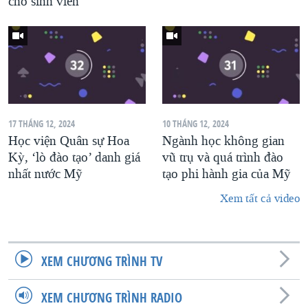
cho sinh viên
17 THÁNG 12, 2024
10 THÁNG 12, 2024
Học viện Quân sự Hoa
Ngành học không gian
Kỳ, ‘lò đào tạo’ danh giá
vũ trụ và quá trình đào
nhất nước Mỹ
tạo phi hành gia của Mỹ
Xem tất cả video
XEM CHƯƠNG TRÌNH TV
XEM CHƯƠNG TRÌNH RADIO