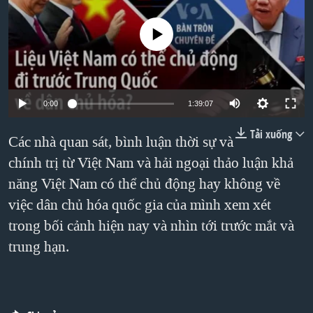
TẠI
VIDEO
"Tìm"
NGƯỜI VIỆT HẢI NGOẠI
HÀNH TRÌNH BẦU CỬ 2024
No media source currently available
NGHE
ĐỜI SỐNG
MỘT NĂM CHIẾN TRANH TẠI DẢI GAZA
KINH TẾ
MẠNG XÃ HỘI
GIẢI MÃ VÀNH ĐAI & CON ĐƯỜNG
KHOA HỌC
NGÀY TỊ NẠN THẾ GIỚI
0:00
1:39:07
SỨC KHOẺ
TRỊNH VĨNH BÌNH - NGƯỜI HẠ 'BÊN THẮNG CUỘC'
Tải xuống
Các nhà quan sát, bình luận thời sự và
Ngôn ngữ khác
VĂN HOÁ
GROUND ZERO – XƯA VÀ NAY
chính trị từ Việt Nam và hải ngoại thảo luận khả
THỂ THAO
CHI PHÍ CHIẾN TRANH AFGHANISTAN
năng Việt Nam có thể chủ động hay không về
GIÁO DỤC
việc dân chủ hóa quốc gia của mình xem xét
CÁC GIÁ TRỊ CỘNG HÒA Ở VIỆT NAM
trong bối cảnh hiện nay và nhìn tới trước mắt và
THƯỢNG ĐỈNH TRUMP-KIM TẠI VIỆT NAM
trung hạn.
TRỊNH VĨNH BÌNH VS. CHÍNH PHỦ VIỆT NAM
NGƯ DÂN VIỆT VÀ LÀN SÓNG TRỘM HẢI SÂM
BÊN KIA QUỐC LỘ: TIẾNG VỌNG TỪ NÔNG THÔN MỸ