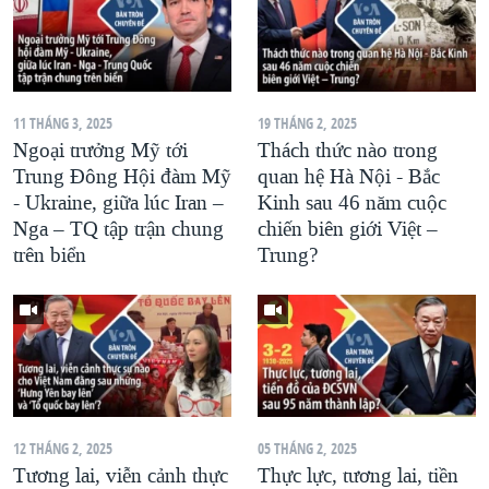
11 THÁNG 3, 2025
19 THÁNG 2, 2025
Ngoại trưởng Mỹ tới
Thách thức nào trong
Trung Đông Hội đàm Mỹ
quan hệ Hà Nội - Bắc
- Ukraine, giữa lúc Iran –
Kinh sau 46 năm cuộc
Nga – TQ tập trận chung
chiến biên giới Việt –
trên biển
Trung?
12 THÁNG 2, 2025
05 THÁNG 2, 2025
Tương lai, viễn cảnh thực
Thực lực, tương lai, tiền