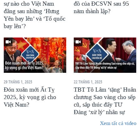
sự nào cho Việt Nam
đồ của ĐCSVN sau 95
đằng sau những ‘Hưng
năm thành lập?
Yên bay lên’ và ‘Tổ quốc
bay lên’?
29 THÁNG 1, 2025
22 THÁNG 1, 2025
Đón xuân mới Ất Tỵ
TBT Tô Lâm ‘tặng’ Huân
2025, kỳ vọng gì cho
chương Sao vàng cho sếp
Việt Nam?
cũ, sắp thúc đẩy TƯ
Đảng ‘xử lý’ nhân sự
Xem tất cả video