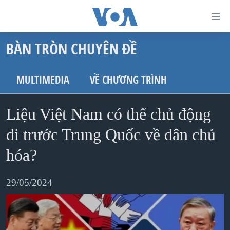
Đường
dẫn
BÀN TRÒN CHUYÊN ĐỀ
truy
TRANG CHỦ
cập
VIỆT NAM
MULTIMEDIA
VỀ CHƯƠNG TRÌNH
Tới
HOA KỲ
nội
Liệu Việt Nam có thể chủ động
BIỂN ĐÔNG
dung
THẾ GIỚI
đi trước Trung Quốc về dân chủ
chính
BLOG
Tới
hóa?
điều
DIỄN ĐÀN
hướng
29/05/2024
MỤC
chính
CHUYÊN ĐỀ
TỰ DO BÁO CHÍ
Đi
HỌC TIẾNG ANH
VẠCH TRẦN TIN GIẢ
CHIẾN TRANH THƯƠNG MẠI CỦA MỸ: QUÁ KHỨ VÀ HIỆN
tới