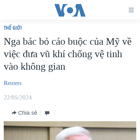
Đường
dẫn
THẾ GIỚI
truy
TRANG CHỦ
Nga bác bỏ cáo buộc của Mỹ về
cập
VIỆT NAM
việc đưa vũ khí chống vệ tinh
Tới
HOA KỲ
nội
vào không gian
BIỂN ĐÔNG
dung
THẾ GIỚI
chính
Reuters
BLOG
Tới
22/05/2024
điều
DIỄN ĐÀN
hướng
MỤC
Chia sẻ
chính
CHUYÊN ĐỀ
TỰ DO BÁO CHÍ
Đi
HỌC TIẾNG ANH
VẠCH TRẦN TIN GIẢ
CHIẾN TRANH THƯƠNG MẠI CỦA MỸ: QUÁ KHỨ VÀ HIỆN
tới