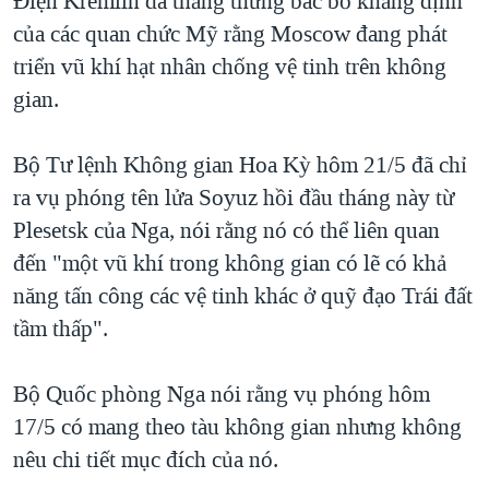
Điện Kremlin đã thẳng thừng bác bỏ khẳng định
QUAN HỆ VIỆT MỸ
của các quan chức Mỹ rằng Moscow đang phát
triển vũ khí hạt nhân chống vệ tinh trên không
gian.
Bộ Tư lệnh Không gian Hoa Kỳ hôm 21/5 đã chỉ
ra vụ phóng tên lửa Soyuz hồi đầu tháng này từ
Plesetsk của Nga, nói rằng nó có thể liên quan
đến "một vũ khí trong không gian có lẽ có khả
năng tấn công các vệ tinh khác ở quỹ đạo Trái đất
tầm thấp".
Bộ Quốc phòng Nga nói rằng vụ phóng hôm
17/5 có mang theo tàu không gian nhưng không
nêu chi tiết mục đích của nó.