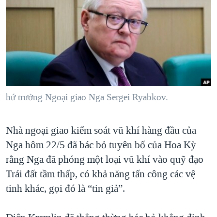
TẠI
VIDEO
"Tìm"
NGƯỜI VIỆT HẢI NGOẠI
HÀNH TRÌNH BẦU CỬ 2024
NGHE
ĐỜI SỐNG
MỘT NĂM CHIẾN TRANH TẠI DẢI GAZA
KINH TẾ
MẠNG XÃ HỘI
GIẢI MÃ VÀNH ĐAI & CON ĐƯỜNG
KHOA HỌC
NGÀY TỊ NẠN THẾ GIỚI
SỨC KHOẺ
TRỊNH VĨNH BÌNH - NGƯỜI HẠ 'BÊN THẮNG CUỘC'
hứ trưởng Ngoại giao Nga Sergei Ryabkov.
Ngôn ngữ khác
VĂN HOÁ
GROUND ZERO – XƯA VÀ NAY
THỂ THAO
CHI PHÍ CHIẾN TRANH AFGHANISTAN
Nhà ngoại giao kiểm soát vũ khí hàng đầu của
GIÁO DỤC
CÁC GIÁ TRỊ CỘNG HÒA Ở VIỆT NAM
Nga hôm 22/5 đã bác bỏ tuyên bố của Hoa Kỳ
rằng Nga đã phóng một loại vũ khí vào quỹ đạo
THƯỢNG ĐỈNH TRUMP-KIM TẠI VIỆT NAM
Trái đất tầm thấp, có khả năng tấn công các vệ
TRỊNH VĨNH BÌNH VS. CHÍNH PHỦ VIỆT NAM
tinh khác, gọi đó là “tin giả”.
NGƯ DÂN VIỆT VÀ LÀN SÓNG TRỘM HẢI SÂM
BÊN KIA QUỐC LỘ: TIẾNG VỌNG TỪ NÔNG THÔN MỸ