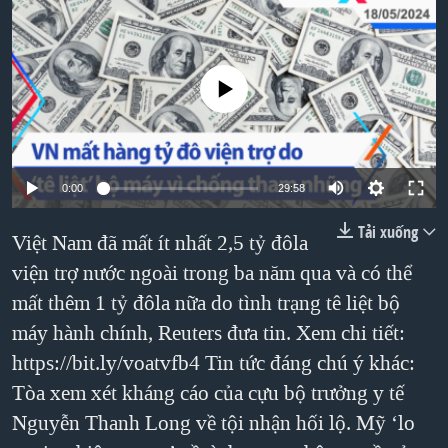
TẠI
VIDEO
"Tìm"
NGƯỜI VIỆT HẢI NGOẠI
HÀNH TRÌNH BẦU CỬ 2024
NGHE
ĐỜI SỐNG
MỘT NĂM CHIẾN TRANH TẠI DẢI GAZA
No media source currently available
KINH TẾ
MẠNG XÃ HỘI
GIẢI MÃ VÀNH ĐAI & CON ĐƯỜNG
KHOA HỌC
NGÀY TỊ NẠN THẾ GIỚI
SỨC KHOẺ
TRỊNH VĨNH BÌNH - NGƯỜI HẠ 'BÊN THẮNG CUỘC'
0:00
29:58
Ngôn ngữ khác
VĂN HOÁ
GROUND ZERO – XƯA VÀ NAY
Tải xuống
THỂ THAO
Việt Nam đã mất ít nhất 2,5 tỷ đôla
CHI PHÍ CHIẾN TRANH AFGHANISTAN
viện trợ nước ngoài trong ba năm qua và có thể
GIÁO DỤC
CÁC GIÁ TRỊ CỘNG HÒA Ở VIỆT NAM
mất thêm 1 tỷ đôla nữa do tình trạng tê liệt bộ
máy hành chính, Reuters đưa tin. Xem chi tiết:
THƯỢNG ĐỈNH TRUMP-KIM TẠI VIỆT NAM
https://bit.ly/voatvfb4 Tin tức đáng chú ý khác:
TRỊNH VĨNH BÌNH VS. CHÍNH PHỦ VIỆT NAM
Tòa xem xét kháng cáo của cựu bộ trưởng y tế
NGƯ DÂN VIỆT VÀ LÀN SÓNG TRỘM HẢI SÂM
Nguyễn Thanh Long về tội nhận hối lộ. Mỹ ‘lo
BÊN KIA QUỐC LỘ: TIẾNG VỌNG TỪ NÔNG THÔN MỸ