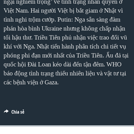
ngại nghiêm trọng’ về tình trạng nhân quyền ở
QUAN HỆ VIỆT MỸ
Việt Nam. Hai người Việt bị bắt giam ở Nhật vì
tình nghi trộm cướp. Putin: Nga sẵn sàng đàm
phán hòa bình Ukraine nhưng không chấp nhận
tối hậu thư. Triều Tiên phủ nhận việc trao đổi vũ
khí với Nga. Nhật tiến hành phân tích chi tiết vụ
phóng phi đạn mới nhất của Triều Tiên. Ẩu đả tại
quốc hội Đài Loan kéo dài đến tận đêm. WHO
báo động tình trạng thiếu nhiên liệu và vật tư tại
các bệnh viện ở Gaza.
Chia sẻ