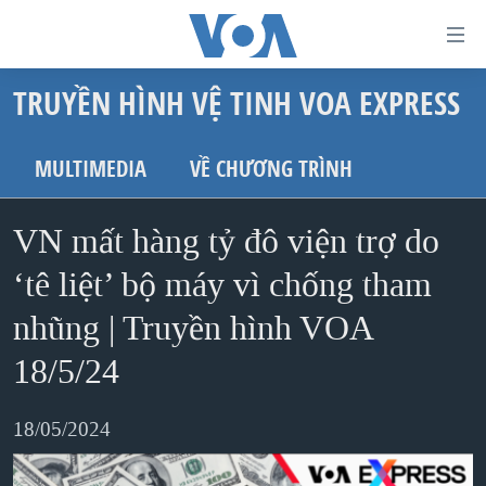
Đường
dẫn
TRUYỀN HÌNH VỆ TINH VOA EXPRESS
truy
TRANG CHỦ
cập
VIỆT NAM
MULTIMEDIA
VỀ CHƯƠNG TRÌNH
Tới
HOA KỲ
nội
VN mất hàng tỷ đô viện trợ do
BIỂN ĐÔNG
dung
THẾ GIỚI
‘tê liệt’ bộ máy vì chống tham
chính
BLOG
Tới
nhũng | Truyền hình VOA
điều
DIỄN ĐÀN
18/5/24
hướng
MỤC
chính
18/05/2024
CHUYÊN ĐỀ
TỰ DO BÁO CHÍ
Đi
HỌC TIẾNG ANH
VẠCH TRẦN TIN GIẢ
CHIẾN TRANH THƯƠNG MẠI CỦA MỸ: QUÁ KHỨ VÀ HIỆN
tới