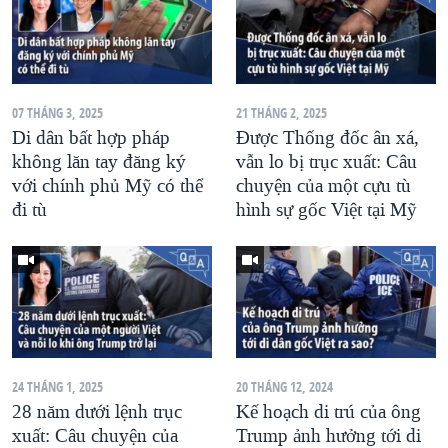
07 THÁNG 3, 2025
21 THÁNG 2, 2025
Di dân bất hợp pháp
Được Thống đốc ân xá,
không lăn tay đăng ký
vẫn lo bị trục xuất: Câu
với chính phủ Mỹ có thể
chuyện của một cựu tù
đi tù
hình sự gốc Việt tại Mỹ
24 THÁNG 1, 2025
20 THÁNG 12, 2024
28 năm dưới lệnh trục
Kế hoạch di trú của ông
xuất: Câu chuyện của
Trump ảnh hưởng tới di