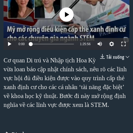
TẠI
VIDEO
"Tìm"
NGƯỜI VIỆT HẢI NGOẠI
HÀNH TRÌNH BẦU CỬ 2024
No media source currently available
NGHE
ĐỜI SỐNG
MỘT NĂM CHIẾN TRANH TẠI DẢI GAZA
KINH TẾ
MẠNG XÃ HỘI
GIẢI MÃ VÀNH ĐAI & CON ĐƯỜNG
KHOA HỌC
NGÀY TỊ NẠN THẾ GIỚI
0:00
1:25:56
SỨC KHOẺ
TRỊNH VĨNH BÌNH - NGƯỜI HẠ 'BÊN THẮNG CUỘC'
Tải xuống
Cơ quan Di trú và Nhập tịch Hoa Kỳ
Ngôn ngữ khác
VĂN HOÁ
GROUND ZERO – XƯA VÀ NAY
vừa loan báo cập nhật chính sách, nêu rõ các lĩnh
THỂ THAO
CHI PHÍ CHIẾN TRANH AFGHANISTAN
vực hội đủ điều kiện được vào quy trình cấp thẻ
GIÁO DỤC
xanh định cư cho các cá nhân ‘tài năng đặc biệt’
CÁC GIÁ TRỊ CỘNG HÒA Ở VIỆT NAM
về khoa học kỹ thuật. Bước đi này mở rộng định
THƯỢNG ĐỈNH TRUMP-KIM TẠI VIỆT NAM
nghĩa về các lĩnh vực được xem là STEM.
TRỊNH VĨNH BÌNH VS. CHÍNH PHỦ VIỆT NAM
NGƯ DÂN VIỆT VÀ LÀN SÓNG TRỘM HẢI SÂM
BÊN KIA QUỐC LỘ: TIẾNG VỌNG TỪ NÔNG THÔN MỸ