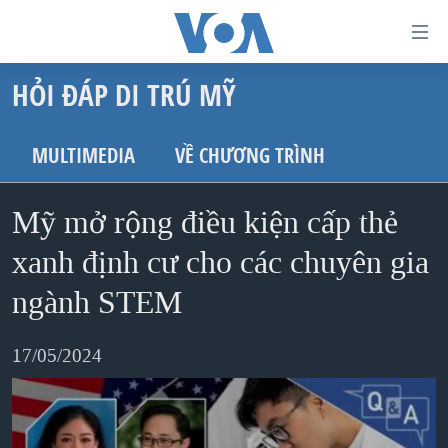
Đường
dẫn
HỎI ĐÁP DI TRÚ MỸ
truy
TRANG CHỦ
cập
VIỆT NAM
MULTIMEDIA
VỀ CHƯƠNG TRÌNH
Tới
HOA KỲ
nội
Mỹ mở rộng điều kiện cấp thẻ
BIỂN ĐÔNG
dung
THẾ GIỚI
xanh định cư cho các chuyên gia
chính
BLOG
Tới
ngành STEM
điều
DIỄN ĐÀN
hướng
17/05/2024
MỤC
chính
CHUYÊN ĐỀ
TỰ DO BÁO CHÍ
Đi
HỌC TIẾNG ANH
VẠCH TRẦN TIN GIẢ
CHIẾN TRANH THƯƠNG MẠI CỦA MỸ: QUÁ KHỨ VÀ HIỆN
tới