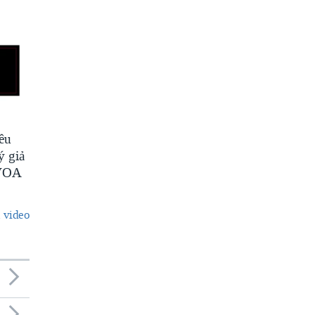
êu
ý giả
 VOA
 video