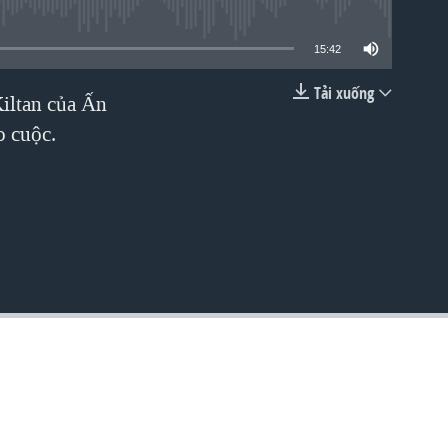
lable
15:42
Tải xuống
iltan của Ấn
EMBED
o cuộc.