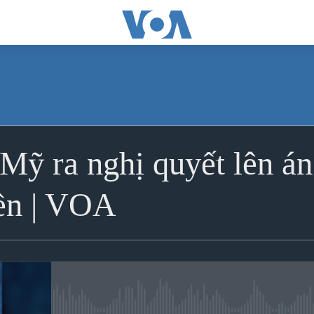
ĐĂNG KÝ
Mỹ ra nghị quyết lên á
Ðăng ký
ền | VOA