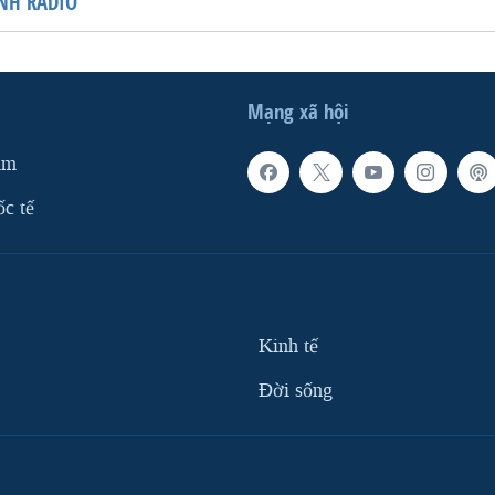
NH RADIO
Mạng xã hội
am
ốc tế
Kinh tế
Ðời sống