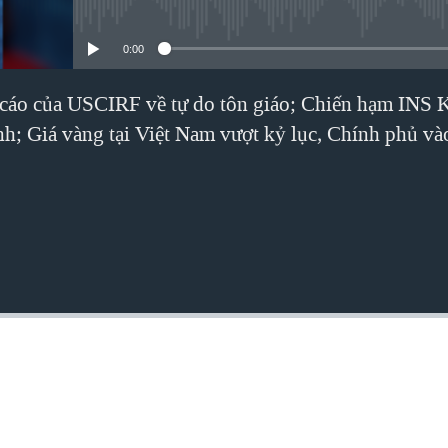
No media source currently avai
0:00
cáo của USCIRF về tự do tôn giáo; Chiến hạm INS K
; Giá vàng tại Việt Nam vượt kỷ lục, Chính phủ và