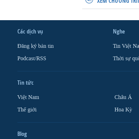
XEM CHƯƠNG TRÌ
Các dịch vụ
Nghe
Ðăng ký bản tin
Tin Việt N
Podcast/RSS
Thời sự qu
Tin tức
Việt Nam
Châu Á
Thế giới
Hoa Kỳ
Blog