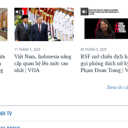
11 THÁNG 3, 2025
08 THÁNG 3, 2025
sửa
Việt Nam, Indonesia nâng
RSF mở chiến dịch k
h
cấp quan hệ lên mức cao
gọi phóng thích nữ k
ng
nhất | VOA
Phạm Đoan Trang |
Xem tất cả
NH TV