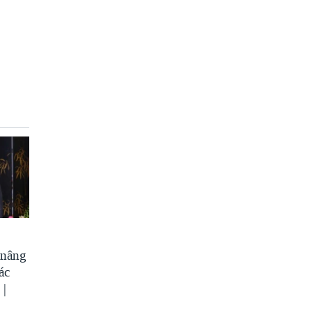
 nâng
ác
 |