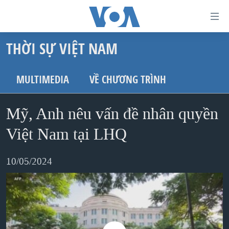
Đường
dẫn
THỜI SỰ VIỆT NAM
truy
TRANG CHỦ
cập
VIỆT NAM
MULTIMEDIA
VỀ CHƯƠNG TRÌNH
Tới
HOA KỲ
nội
Mỹ, Anh nêu vấn đề nhân quyền
BIỂN ĐÔNG
dung
THẾ GIỚI
Việt Nam tại LHQ
chính
BLOG
Tới
10/05/2024
điều
DIỄN ĐÀN
hướng
MỤC
chính
CHUYÊN ĐỀ
TỰ DO BÁO CHÍ
Đi
HỌC TIẾNG ANH
VẠCH TRẦN TIN GIẢ
CHIẾN TRANH THƯƠNG MẠI CỦA MỸ: QUÁ KHỨ VÀ HIỆN
tới