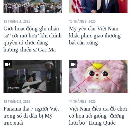
15 THÁNG 3, 2025
15 THÁNG 3, 2025
Giới hoạt động ghi nhận
Mỹ yêu cầu Việt Nam
sự ‘cởi mở hơn’ khi chính
khắc phục giao thương
quyền tổ chức dâng
bất cân xứng
hương chiến sĩ Gạc Ma
15 THÁNG 3, 2025
14 THÁNG 3, 2025
Panama thả 7 người Việt
Việt Nam điều tra đồ chơi
trong số di dân bị Mỹ
có họa tiết giống ‘đường
trục xuất
lưỡi bò’ Trung Quốc