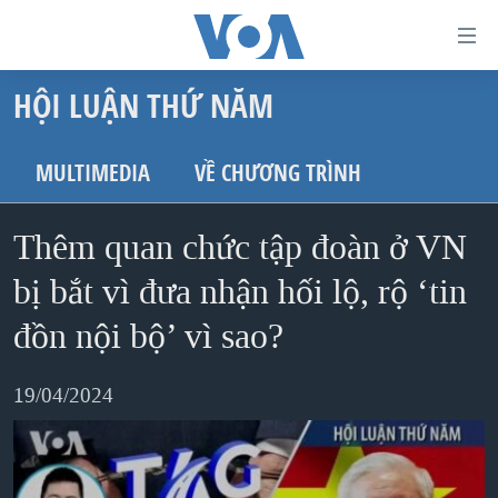
Đường
dẫn
HỘI LUẬN THỨ NĂM
truy
TRANG CHỦ
cập
VIỆT NAM
MULTIMEDIA
VỀ CHƯƠNG TRÌNH
Tới
HOA KỲ
nội
Thêm quan chức tập đoàn ở VN
BIỂN ĐÔNG
dung
THẾ GIỚI
bị bắt vì đưa nhận hối lộ, rộ ‘tin
chính
BLOG
Tới
đồn nội bộ’ vì sao?
điều
DIỄN ĐÀN
hướng
19/04/2024
MỤC
chính
CHUYÊN ĐỀ
TỰ DO BÁO CHÍ
Đi
HỌC TIẾNG ANH
VẠCH TRẦN TIN GIẢ
CHIẾN TRANH THƯƠNG MẠI CỦA MỸ: QUÁ KHỨ VÀ HIỆN
tới