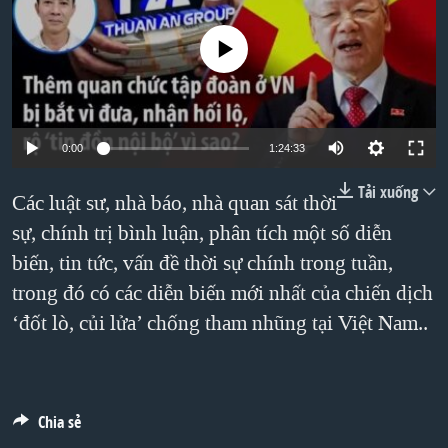
TẠI
VIDEO
"Tìm"
NGƯỜI VIỆT HẢI NGOẠI
HÀNH TRÌNH BẦU CỬ 2024
No media source currently available
NGHE
ĐỜI SỐNG
MỘT NĂM CHIẾN TRANH TẠI DẢI GAZA
KINH TẾ
MẠNG XÃ HỘI
GIẢI MÃ VÀNH ĐAI & CON ĐƯỜNG
KHOA HỌC
NGÀY TỊ NẠN THẾ GIỚI
0:00
1:24:33
SỨC KHOẺ
TRỊNH VĨNH BÌNH - NGƯỜI HẠ 'BÊN THẮNG CUỘC'
Tải xuống
Các luật sư, nhà báo, nhà quan sát thời
Ngôn ngữ khác
VĂN HOÁ
GROUND ZERO – XƯA VÀ NAY
sự, chính trị bình luận, phân tích một số diễn
THỂ THAO
CHI PHÍ CHIẾN TRANH AFGHANISTAN
biến, tin tức, vấn đề thời sự chính trong tuần,
GIÁO DỤC
trong đó có các diễn biến mới nhất của chiến dịch
CÁC GIÁ TRỊ CỘNG HÒA Ở VIỆT NAM
‘đốt lò, củi lửa’ chống tham nhũng tại Việt Nam..
THƯỢNG ĐỈNH TRUMP-KIM TẠI VIỆT NAM
TRỊNH VĨNH BÌNH VS. CHÍNH PHỦ VIỆT NAM
NGƯ DÂN VIỆT VÀ LÀN SÓNG TRỘM HẢI SÂM
Chia sẻ
BÊN KIA QUỐC LỘ: TIẾNG VỌNG TỪ NÔNG THÔN MỸ