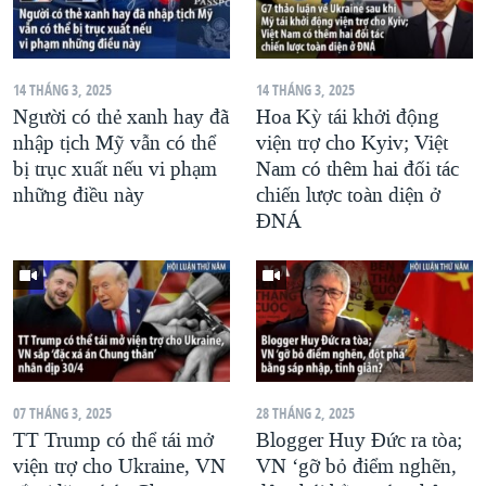
14 THÁNG 3, 2025
14 THÁNG 3, 2025
Người có thẻ xanh hay đã
Hoa Kỳ tái khởi động
nhập tịch Mỹ vẫn có thể
viện trợ cho Kyiv; Việt
bị trục xuất nếu vi phạm
Nam có thêm hai đối tác
những điều này
chiến lược toàn diện ở
ĐNÁ
07 THÁNG 3, 2025
28 THÁNG 2, 2025
TT Trump có thể tái mở
Blogger Huy Đức ra tòa;
viện trợ cho Ukraine, VN
VN ‘gỡ bỏ điểm nghẽn,