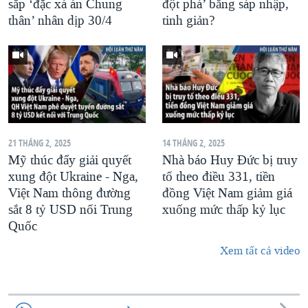
sắp ‘đặc xá án Chung
đột phá’ bằng sáp nhập,
thân’ nhân dịp 30/4
tinh giản?
21 THÁNG 2, 2025
14 THÁNG 2, 2025
Mỹ thúc đẩy giải quyết
Nhà báo Huy Đức bị truy
xung đột Ukraine - Nga,
tố theo điều 331, tiền
Việt Nam thông đường
đồng Việt Nam giảm giá
sắt 8 tỷ USD nối Trung
xuống mức thấp kỷ lục
Quốc
Xem tất cả video