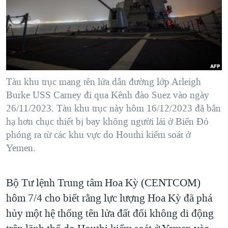
TẠI
VIDEO
"Tìm"
NGƯỜI VIỆT HẢI NGOẠI
HÀNH TRÌNH BẦU CỬ 2024
NGHE
ĐỜI SỐNG
MỘT NĂM CHIẾN TRANH TẠI DẢI GAZA
KINH TẾ
MẠNG XÃ HỘI
GIẢI MÃ VÀNH ĐAI & CON ĐƯỜNG
KHOA HỌC
NGÀY TỊ NẠN THẾ GIỚI
Tàu khu trục mang tên lửa dẫn đường lớp Arleigh
SỨC KHOẺ
Burke USS Carney đi qua Kênh đào Suez vào ngày
TRỊNH VĨNH BÌNH - NGƯỜI HẠ 'BÊN THẮNG CUỘC'
Ngôn ngữ khác
VĂN HOÁ
26/11/2023. Tàu khu trục này hôm 16/12/2023 đã bắn
GROUND ZERO – XƯA VÀ NAY
hạ hơn chục thiết bị bay không người lái ở Biển Đỏ
THỂ THAO
CHI PHÍ CHIẾN TRANH AFGHANISTAN
phóng ra từ các khu vực do Houthi kiểm soát ở
GIÁO DỤC
Yemen.
CÁC GIÁ TRỊ CỘNG HÒA Ở VIỆT NAM
THƯỢNG ĐỈNH TRUMP-KIM TẠI VIỆT NAM
Bộ Tư lệnh Trung tâm Hoa Kỳ (CENTCOM)
TRỊNH VĨNH BÌNH VS. CHÍNH PHỦ VIỆT NAM
hôm 7/4 cho biết rằng lực lượng Hoa Kỳ đã phá
NGƯ DÂN VIỆT VÀ LÀN SÓNG TRỘM HẢI SÂM
hủy một hệ thống tên lửa đất đối không di động
BÊN KIA QUỐC LỘ: TIẾNG VỌNG TỪ NÔNG THÔN MỸ