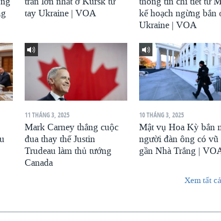
ông
trấn lớn nhất ở Kursk từ
thông tin chi tiết từ 
ng
tay Ukraine | VOA
kế hoạch ngừng bắn 
Ukraine | VOA
11 THÁNG 3, 2025
10 THÁNG 3, 2025
Mark Carney thắng cuộc
Mật vụ Hoa Kỳ bắn 
au
đua thay thế Justin
người đàn ông có vũ 
Trudeau làm thủ tướng
gần Nhà Trắng | VO
Canada
Xem tất cả