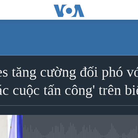
ĐĂNG KÝ
es tăng cường đối phó v
Apple Podcasts
các cuộc tấn công' trên 
Spotify
Ðăng ký