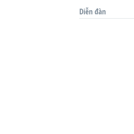
VIỆT NAM
Diễn đàn
NGƯ DÂN VIỆT VÀ LÀN SÓNG
TRỘM HẢI SÂM
BÊN KIA QUỐC LỘ: TIẾNG VỌNG
TỪ NÔNG THÔN MỸ
QUAN HỆ VIỆT MỸ