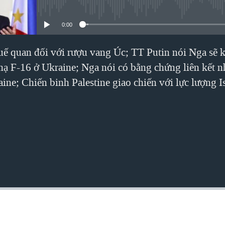
No media source currently avai
0:00
ế quan đối với rượu vang Úc; TT Putin nói Nga sẽ 
 F-16 ở Ukraine; Nga nói có bằng chứng liên kết n
ine; Chiến binh Palestine giao chiến với lực lượng I