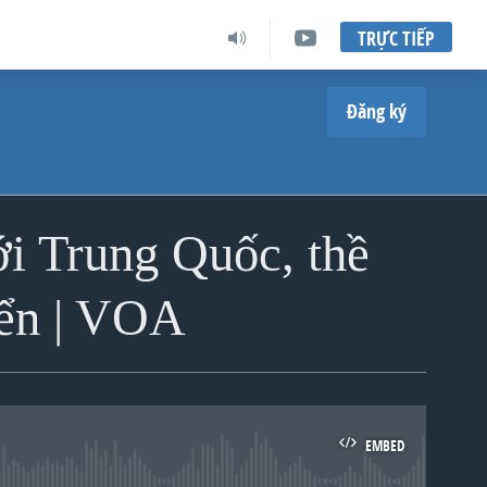
TRỰC TIẾP
Đăng ký
ới Trung Quốc, thề
biển | VOA
EMBED