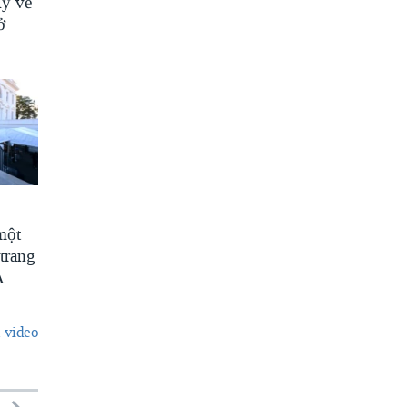
Mỹ về
ở
một
trang
A
 video