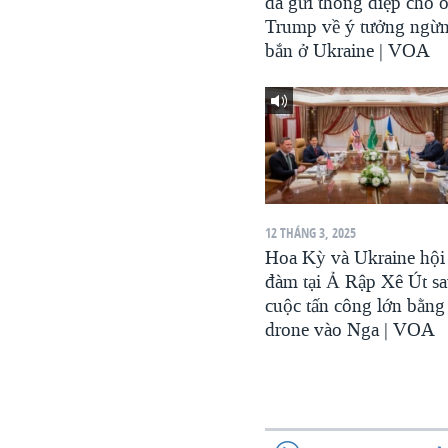
đã gửi thông điệp cho 
Trump về ý tưởng ngừ
bắn ở Ukraine | VOA
12 THÁNG 3, 2025
Hoa Kỳ và Ukraine hội
đàm tại Ả Rập Xê Út s
cuộc tấn công lớn bằng
drone vào Nga | VOA