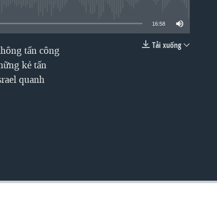
lable
16:58
Tải xuống
không tấn công
EMBED
hững kẻ tấn
srael quanh