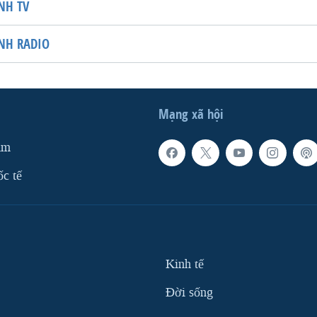
NH TV
NH RADIO
Mạng xã hội
am
ốc tế
Kinh tế
Ðời sống