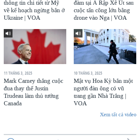
thông tin chi tiết từ Mỹ
đàm tại Ả Rập Xê Út sau
về kế hoạch ngừng bắn ở
cuộc tấn công lớn bằng
Ukraine | VOA
drone vào Nga | VOA
11 THÁNG 3, 2025
10 THÁNG 3, 2025
Mark Carney thắng cuộc
Mật vụ Hoa Kỳ bắn một
đua thay thế Justin
người đàn ông có vũ
Trudeau làm thủ tướng
trang gần Nhà Trắng |
Canada
VOA
Xem tất cả video