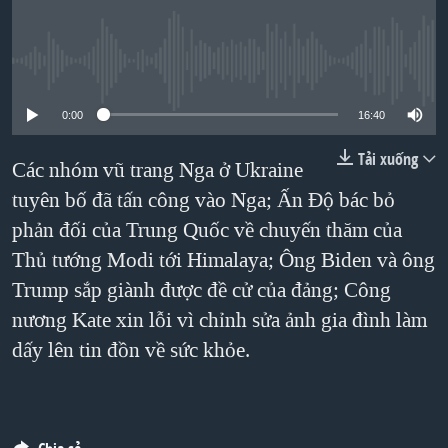
TẠI
VIDEO
"Tìm"
NGƯỜI VIỆT HẢI NGOẠI
HÀNH TRÌNH BẦU CỬ 2024
NGHE
ĐỜI SỐNG
No media source currently available
MỘT NĂM CHIẾN TRANH TẠI DẢI GAZA
KINH TẾ
MẠNG XÃ HỘI
GIẢI MÃ VÀNH ĐAI & CON ĐƯỜNG
0:00
16:40
KHOA HỌC
NGÀY TỊ NẠN THẾ GIỚI
Tải xuống
Các nhóm vũ trang Nga ở Ukraine
SỨC KHOẺ
TRỊNH VĨNH BÌNH - NGƯỜI HẠ 'BÊN THẮNG CUỘC'
tuyên bố đã tấn công vào Nga; Ấn Độ bác bỏ
Ngôn ngữ khác
VĂN HOÁ
GROUND ZERO – XƯA VÀ NAY
phản đối của Trung Quốc về chuyến thăm của
THỂ THAO
Thủ tướng Modi tới Himalaya; Ông Biden và ông
CHI PHÍ CHIẾN TRANH AFGHANISTAN
GIÁO DỤC
Trump sắp giành được đề cử của đảng; Công
CÁC GIÁ TRỊ CỘNG HÒA Ở VIỆT NAM
nương Kate xin lỗi vì chỉnh sửa ảnh gia đình làm
THƯỢNG ĐỈNH TRUMP-KIM TẠI VIỆT NAM
dấy lên tin đồn về sức khỏe.
TRỊNH VĨNH BÌNH VS. CHÍNH PHỦ VIỆT NAM
NGƯ DÂN VIỆT VÀ LÀN SÓNG TRỘM HẢI SÂM
BÊN KIA QUỐC LỘ: TIẾNG VỌNG TỪ NÔNG THÔN MỸ