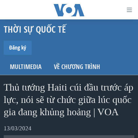
Đường
dẫn
THỜI SỰ QUỐC TẾ
truy
TRANG CHỦ
cập
VIỆT NAM
Đăng ký
Tới
HOA KỲ
ĐĂNG KÝ
nội
MULTIMEDIA
VỀ CHƯƠNG TRÌNH
BIỂN ĐÔNG
dung
Spotify
THẾ GIỚI
chính
Thủ tướng Haiti cúi đầu trước áp
BLOG
Tới
lực, nói sẽ từ chức giữa lúc quốc
Ðăng ký
điều
DIỄN ĐÀN
hướng
gia đang khủng hoảng | VOA
MỤC
chính
CHUYÊN ĐỀ
TỰ DO BÁO CHÍ
Đi
13/03/2024
HỌC TIẾNG ANH
VẠCH TRẦN TIN GIẢ
CHIẾN TRANH THƯƠNG MẠI CỦA MỸ: QUÁ KHỨ VÀ HIỆN
tới