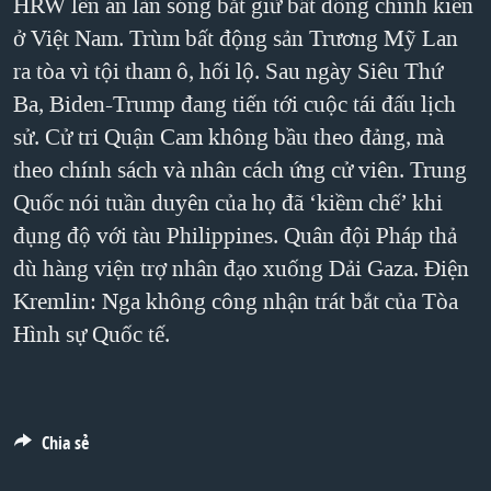
HRW lên án làn sóng bắt giữ bất đồng chính kiến
QUAN HỆ VIỆT MỸ
ở Việt Nam. Trùm bất động sản Trương Mỹ Lan
ra tòa vì tội tham ô, hối lộ. Sau ngày Siêu Thứ
Ba, Biden-Trump đang tiến tới cuộc tái đấu lịch
sử. Cử tri Quận Cam không bầu theo đảng, mà
theo chính sách và nhân cách ứng cử viên. Trung
Quốc nói tuần duyên của họ đã ‘kiềm chế’ khi
đụng độ với tàu Philippines. Quân đội Pháp thả
dù hàng viện trợ nhân đạo xuống Dải Gaza. Điện
Kremlin: Nga không công nhận trát bắt của Tòa
Hình sự Quốc tế.
Chia sẻ