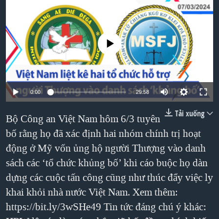
TẠI
VIDEO
"Tìm"
NGƯỜI VIỆT HẢI NGOẠI
HÀNH TRÌNH BẦU CỬ 2024
NGHE
ĐỜI SỐNG
MỘT NĂM CHIẾN TRANH TẠI DẢI GAZA
No media source currently available
KINH TẾ
MẠNG XÃ HỘI
GIẢI MÃ VÀNH ĐAI & CON ĐƯỜNG
KHOA HỌC
NGÀY TỊ NẠN THẾ GIỚI
SỨC KHOẺ
TRỊNH VĨNH BÌNH - NGƯỜI HẠ 'BÊN THẮNG CUỘC'
0:00
29:58
Ngôn ngữ khác
VĂN HOÁ
GROUND ZERO – XƯA VÀ NAY
Tải xuống
THỂ THAO
Bộ Công an Việt Nam hôm 6/3 tuyên
CHI PHÍ CHIẾN TRANH AFGHANISTAN
bố rằng họ đã xác định hai nhóm chính trị hoạt
GIÁO DỤC
CÁC GIÁ TRỊ CỘNG HÒA Ở VIỆT NAM
động ở Mỹ vốn ủng hộ người Thượng vào danh
sách các ‘tổ chức khủng bố’ khi cáo buộc họ dàn
THƯỢNG ĐỈNH TRUMP-KIM TẠI VIỆT NAM
dựng các cuộc tấn công cũng như thúc đẩy việc ly
TRỊNH VĨNH BÌNH VS. CHÍNH PHỦ VIỆT NAM
khai khỏi nhà nước Việt Nam. Xem thêm:
NGƯ DÂN VIỆT VÀ LÀN SÓNG TRỘM HẢI SÂM
https://bit.ly/3wSHe49 Tin tức đáng chú ý khác:
BÊN KIA QUỐC LỘ: TIẾNG VỌNG TỪ NÔNG THÔN MỸ