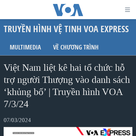
Đường
dẫn
TRUYỀN HÌNH VỆ TINH VOA EXPRESS
truy
TRANG CHỦ
cập
VIỆT NAM
MULTIMEDIA
VỀ CHƯƠNG TRÌNH
Tới
HOA KỲ
nội
Việt Nam liệt kê hai tổ chức hỗ
BIỂN ĐÔNG
dung
THẾ GIỚI
trợ người Thượng vào danh sách
chính
BLOG
Tới
‘khủng bố’ | Truyền hình VOA
điều
DIỄN ĐÀN
7/3/24
hướng
MỤC
chính
07/03/2024
CHUYÊN ĐỀ
TỰ DO BÁO CHÍ
Đi
HỌC TIẾNG ANH
VẠCH TRẦN TIN GIẢ
CHIẾN TRANH THƯƠNG MẠI CỦA MỸ: QUÁ KHỨ VÀ HIỆN
tới