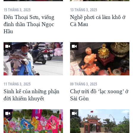
15 THÁNG 3, 2025
13 THÁNG 3, 2025
Đến Thoại Sơn, viếng
Nghề phơi cá làm khô ở
đình thần Thoại Ngọc
Cà Mau
Hầu
11 THÁNG 3, 2025
09 THÁNG 3, 2025
Sinh kế của những phận
Chợ trời đồ ‘lạc xoong’ ở
đời khiếm khuyết
Sài Gòn