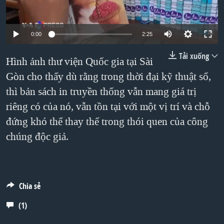
TẠI
VIDEO
"Tìm"
NGƯỜI VIỆT HẢI NGOẠI
HÀNH TRÌNH BẦU CỬ 2024
NGHE
ĐỜI SỐNG
0:00
2:25
MỘT NĂM CHIẾN TRANH TẠI DẢI GAZA
KINH TẾ
Tải xuống
MẠNG XÃ HỘI
GIẢI MÃ VÀNH ĐAI & CON ĐƯỜNG
Hình ảnh thư viện Quốc gia tại Sài
KHOA HỌC
Gòn cho thấy dù rằng trong thời đại kỹ thuật số,
NGÀY TỊ NẠN THẾ GIỚI
SỨC KHOẺ
thì bản sách in truyền thống vẫn mang giá trị
TRỊNH VĨNH BÌNH - NGƯỜI HẠ 'BÊN THẮNG CUỘC'
Ngôn ngữ khác
VĂN HOÁ
riêng có của nó, vẫn tồn tại với một vị trí và chỗ
GROUND ZERO – XƯA VÀ NAY
THỂ THAO
đứng khó thể thay thế trong thói quen của công
CHI PHÍ CHIẾN TRANH AFGHANISTAN
chúng độc giả.
GIÁO DỤC
CÁC GIÁ TRỊ CỘNG HÒA Ở VIỆT NAM
THƯỢNG ĐỈNH TRUMP-KIM TẠI VIỆT NAM
TRỊNH VĨNH BÌNH VS. CHÍNH PHỦ VIỆT NAM
Chia sẻ
NGƯ DÂN VIỆT VÀ LÀN SÓNG TRỘM HẢI SÂM
(1)
BÊN KIA QUỐC LỘ: TIẾNG VỌNG TỪ NÔNG THÔN MỸ