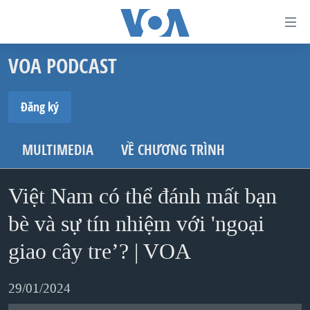
Đường
dẫn
VOA PODCAST
truy
TRANG CHỦ
cập
VIỆT NAM
Đăng ký
Tới
HOA KỲ
ĐĂNG KÝ
nội
MULTIMEDIA
VỀ CHƯƠNG TRÌNH
BIỂN ĐÔNG
dung
Spotify
THẾ GIỚI
chính
Việt Nam có thể đánh mất bạn
BLOG
Tới
bè và sự tín nhiệm với 'ngoại
YouTube
điều
DIỄN ĐÀN
hướng
giao cây tre’? | VOA
MỤC
chính
Ðăng ký
CHUYÊN ĐỀ
TỰ DO BÁO CHÍ
Đi
29/01/2024
HỌC TIẾNG ANH
VẠCH TRẦN TIN GIẢ
CHIẾN TRANH THƯƠNG MẠI CỦA MỸ: QUÁ KHỨ VÀ HIỆN
tới