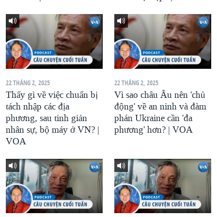
22 THÁNG 2, 2025
22 THÁNG 2, 2025
Thấy gì về việc chuẩn bị
Vì sao châu Âu nên 'chủ
tách nhập các địa
động' về an ninh và đàm
phương, sau tinh giản
phán Ukraine cần 'đa
nhân sự, bộ máy ở VN? |
phương' hơn? | VOA
VOA