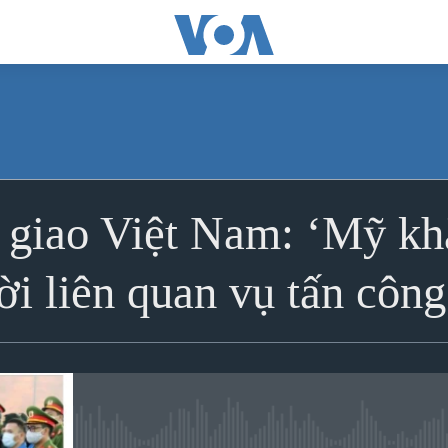
ĐĂNG KÝ
 giao Việt Nam: ‘Mỹ kh
Ðăng ký
ời liên quan vụ tấn cô