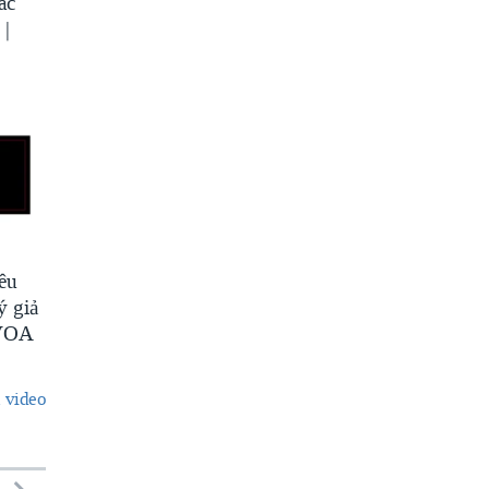
ác
 |
êu
ý giả
 VOA
 video