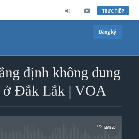
TRỰC TIẾP
Đăng ký
ẳng định không dung
ng ở Đắk Lắk | VOA
EMBED