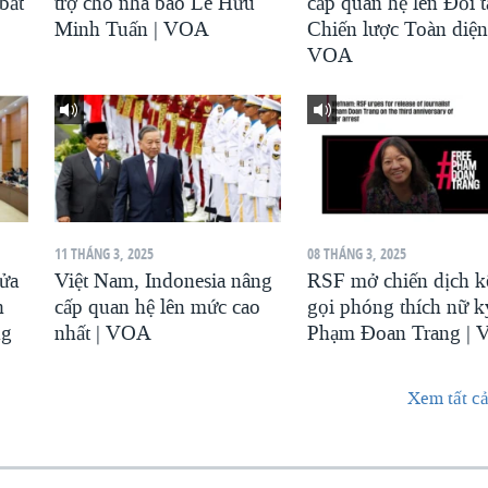
bất
trợ cho nhà báo Lê Hữu
cấp quan hệ lên Đối t
Minh Tuấn | VOA
Chiến lược Toàn diện
VOA
11 THÁNG 3, 2025
08 THÁNG 3, 2025
sửa
Việt Nam, Indonesia nâng
RSF mở chiến dịch k
h
cấp quan hệ lên mức cao
gọi phóng thích nữ k
ng
nhất | VOA
Phạm Đoan Trang |
Xem tất cả