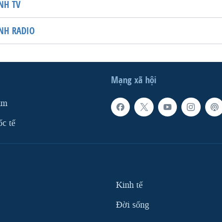
NH TV
NH RADIO
Mạng xã hội
am
ốc tế
Kinh tế
Ðời sống