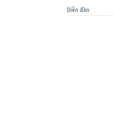
VIỆT NAM
Diễn đàn
NGƯ DÂN VIỆT VÀ LÀN SÓNG
TRỘM HẢI SÂM
BÊN KIA QUỐC LỘ: TIẾNG VỌNG
TỪ NÔNG THÔN MỸ
QUAN HỆ VIỆT MỸ