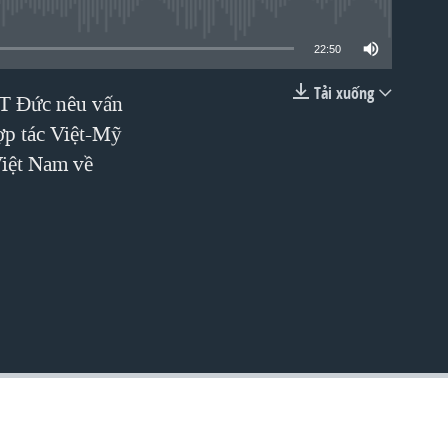
lable
22:50
Tải xuống
TT Đức nêu vấn
EMBED
p tác Việt-Mỹ
Việt Nam về