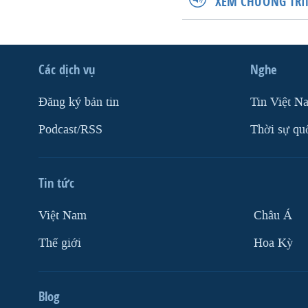
XEM CHƯƠNG TRÌ
Các dịch vụ
Nghe
Ðăng ký bản tin
Tin Việt N
Podcast/RSS
Thời sự qu
Tin tức
Việt Nam
Châu Á
Thế giới
Hoa Kỳ
Blog