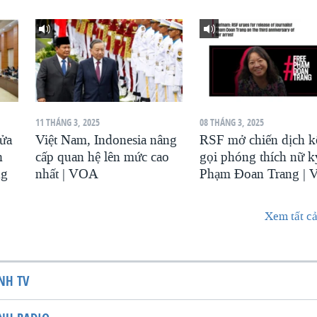
11 THÁNG 3, 2025
08 THÁNG 3, 2025
sửa
Việt Nam, Indonesia nâng
RSF mở chiến dịch k
h
cấp quan hệ lên mức cao
gọi phóng thích nữ k
ng
nhất | VOA
Phạm Đoan Trang |
Xem tất cả
NH TV