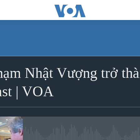
ĐĂNG KÝ
hạm Nhật Vượng trở th
Ðăng ký
ast | VOA