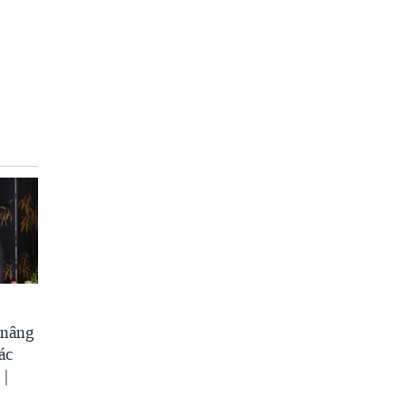
 nâng
ác
 |