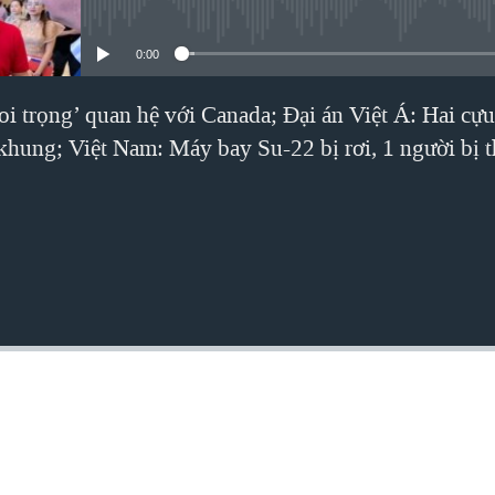
No media source currently avai
0:00
oi trọng’ quan hệ với Canada; Đại án Việt Á: Hai cự
khung; Việt Nam: Máy bay Su-22 bị rơi, 1 người bị 