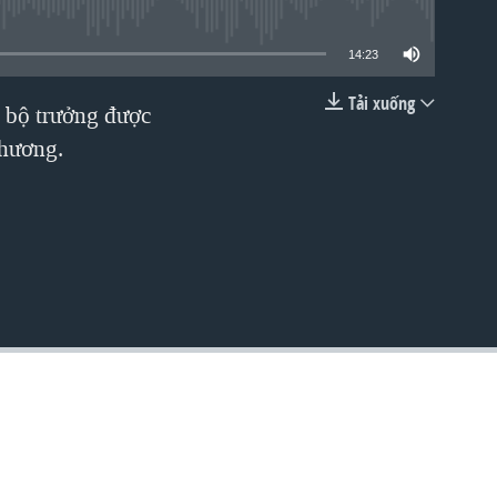
lable
14:23
Tải xuống
u bộ trưởng được
EMBED
thương.