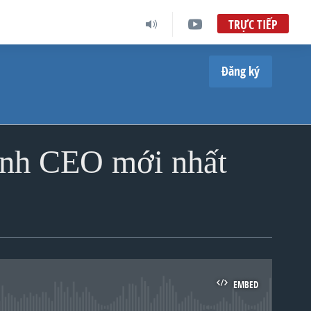
TRỰC TIẾP
Đăng ký
ành CEO mới nhất
EMBED