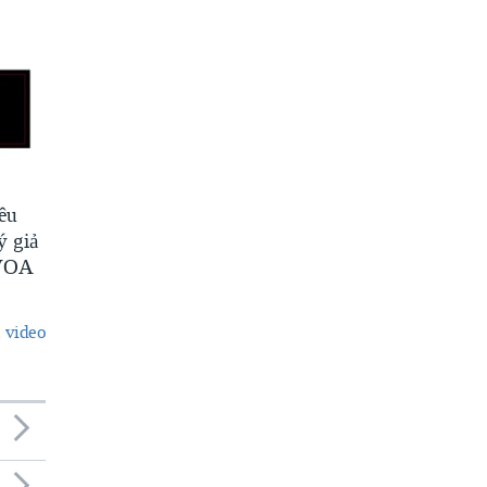
êu
ý giả
 VOA
 video