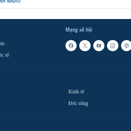
NH RADIO
Mạng xã hội
am
ốc tế
Kinh tế
Ðời sống