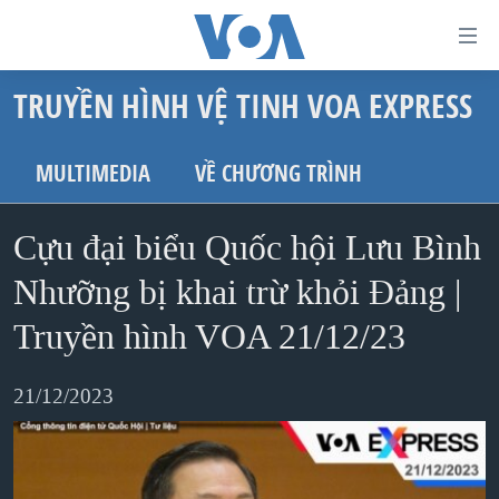
Đường
dẫn
TRUYỀN HÌNH VỆ TINH VOA EXPRESS
truy
TRANG CHỦ
cập
VIỆT NAM
MULTIMEDIA
VỀ CHƯƠNG TRÌNH
Tới
HOA KỲ
nội
Cựu đại biểu Quốc hội Lưu Bình
BIỂN ĐÔNG
dung
THẾ GIỚI
Nhưỡng bị khai trừ khỏi Đảng |
chính
BLOG
Tới
Truyền hình VOA 21/12/23
điều
DIỄN ĐÀN
hướng
21/12/2023
MỤC
chính
CHUYÊN ĐỀ
TỰ DO BÁO CHÍ
Đi
HỌC TIẾNG ANH
VẠCH TRẦN TIN GIẢ
CHIẾN TRANH THƯƠNG MẠI CỦA MỸ: QUÁ KHỨ VÀ HIỆN
tới