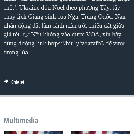
chết’. Ukraine đón Noel theo phương Tây, tẩy
QUAN HỆ VIỆT MỸ
chay lịch Giáng sinh của Nga. Trung Quốc: Nạn
nhân động đất lâm cảnh màn trời chiếu đất giữa
giá rét. 👉 Nếu không vào được VOA, xin hãy
dùng đường link https://bit.ly/voatvfb3 để vượt
tường lửa
Chia sẻ
Multimedia