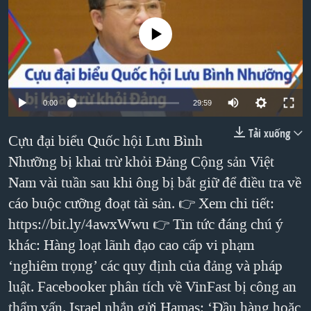
TẠI
VIDEO
"Tìm"
NGƯỜI VIỆT HẢI NGOẠI
HÀNH TRÌNH BẦU CỬ 2024
No media source currently available
NGHE
ĐỜI SỐNG
MỘT NĂM CHIẾN TRANH TẠI DẢI GAZA
KINH TẾ
MẠNG XÃ HỘI
GIẢI MÃ VÀNH ĐAI & CON ĐƯỜNG
KHOA HỌC
NGÀY TỊ NẠN THẾ GIỚI
0:00
29:59
SỨC KHOẺ
TRỊNH VĨNH BÌNH - NGƯỜI HẠ 'BÊN THẮNG CUỘC'
Tải xuống
Cựu đại biểu Quốc hội Lưu Bình
Ngôn ngữ khác
VĂN HOÁ
GROUND ZERO – XƯA VÀ NAY
Nhưỡng bị khai trừ khỏi Đảng Cộng sản Việt
THỂ THAO
CHI PHÍ CHIẾN TRANH AFGHANISTAN
Nam vài tuần sau khi ông bị bắt giữ để điều tra về
GIÁO DỤC
cáo buộc cưỡng đoạt tài sản. 👉 Xem chi tiết:
CÁC GIÁ TRỊ CỘNG HÒA Ở VIỆT NAM
https://bit.ly/4awxWwu 👉 Tin tức đáng chú ý
THƯỢNG ĐỈNH TRUMP-KIM TẠI VIỆT NAM
khác: Hàng loạt lãnh đạo cao cấp vi phạm
TRỊNH VĨNH BÌNH VS. CHÍNH PHỦ VIỆT NAM
‘nghiêm trọng’ các quy định của đảng và pháp
NGƯ DÂN VIỆT VÀ LÀN SÓNG TRỘM HẢI SÂM
luật. Facebooker phân tích về VinFast bị công an
BÊN KIA QUỐC LỘ: TIẾNG VỌNG TỪ NÔNG THÔN MỸ
thẩm vấn. Israel nhắn gửi Hamas: ‘Đầu hàng hoặc