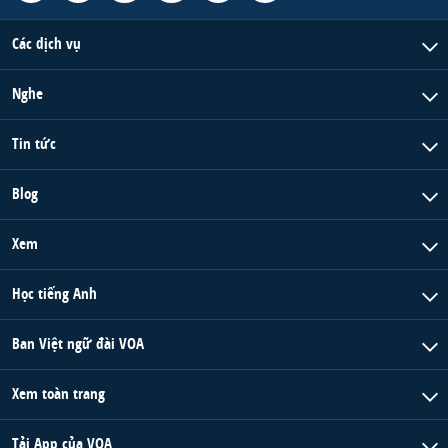
Các dịch vụ
Nghe
Tin tức
Blog
Xem
Học tiếng Anh
Ban Việt ngữ đài VOA
Xem toàn trang
Tải App của VOA