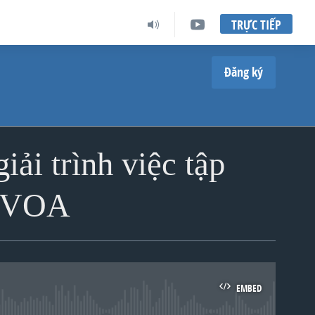
TRỰC TIẾP
Đăng ký
ải trình việc tập
| VOA
EMBED