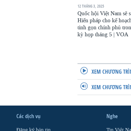
12 THÁNG 3, 2025
Quốc hội Việt Nam sẽ 
Hiến pháp cho kế hoạc
tinh gọn chính phủ tro
kỳ họp tháng 5 | VOA
XEM CHƯƠNG TRÌ
XEM CHƯƠNG TRÌ
Các dịch vụ
Nghe
Ðăng ký bản tin
Tin Việt N