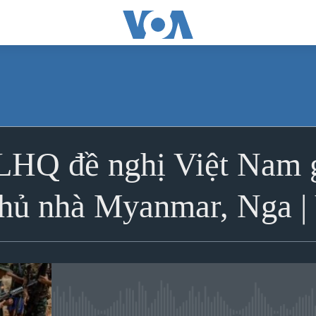
ĐĂNG KÝ
LHQ đề nghị Việt Nam gi
Ðăng ký
 chủ nhà Myanmar, Nga 