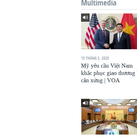
Multimedia
VIỆT NAM
NGƯ DÂN VIỆT VÀ LÀN SÓNG
TRỘM HẢI SÂM
BÊN KIA QUỐC LỘ: TIẾNG VỌNG
TỪ NÔNG THÔN MỸ
QUAN HỆ VIỆT MỸ
15 THÁNG 3, 2025
Mỹ yêu cầu Việt Nam
khắc phục giao thương 
cân xứng | VOA