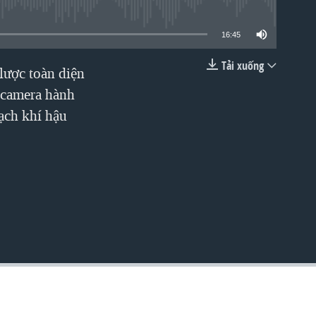
lable
16:45
Tải xuống
lược toàn diện
EMBED
 camera hành
ạch khí hậu