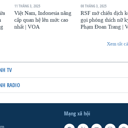
11 THÁNG 3, 2025
08 THÁNG 3, 2025
sửa
Việt Nam, Indonesia nâng
RSF mở chiến dịch k
h
cấp quan hệ lên mức cao
gọi phóng thích nữ k
ng
nhất | VOA
Phạm Đoan Trang |
Xem tất cả
NH TV
NH RADIO
Mạng xã hội
am