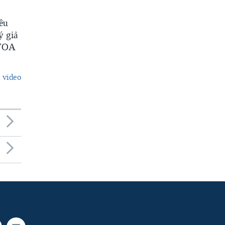
êu
ý giả
 VOA
 video