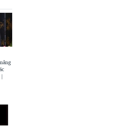
 nâng
ác
 |