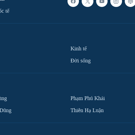
ốc tế
Kinh tế
Ðời sống
ùng
Phạm Phú Khải
 Dũng
Thiên Hạ Luận