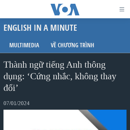
Đường
dẫn
ENGLISH IN A MINUTE
truy
TRANG CHỦ
cập
VIỆT NAM
MULTIMEDIA
VỀ CHƯƠNG TRÌNH
Tới
HOA KỲ
nội
Thành ngữ tiếng Anh thông
BIỂN ĐÔNG
dung
THẾ GIỚI
dụng: ‘Cứng nhắc, không thay
chính
BLOG
Tới
đổi’
điều
DIỄN ĐÀN
hướng
07/01/2024
MỤC
chính
CHUYÊN ĐỀ
TỰ DO BÁO CHÍ
Đi
HỌC TIẾNG ANH
VẠCH TRẦN TIN GIẢ
CHIẾN TRANH THƯƠNG MẠI CỦA MỸ: QUÁ KHỨ VÀ HIỆN
tới