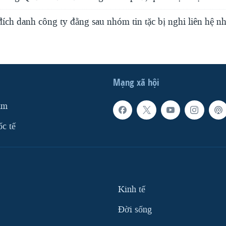
ích danh công ty đằng sau nhóm tin tặc bị nghi liên hệ n
Mạng xã hội
am
ốc tế
Kinh tế
Ðời sống