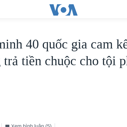
minh 40 quốc gia cam kế
 trả tiền chuộc cho tội 
Xem bình luận
(5)