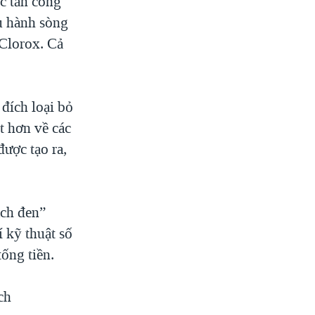
c tấn công
u hành sòng
 Clorox. Cả
đích loại bỏ
t hơn về các
được tạo ra,
ách đen”
 kỹ thuật số
ống tiền.
ch