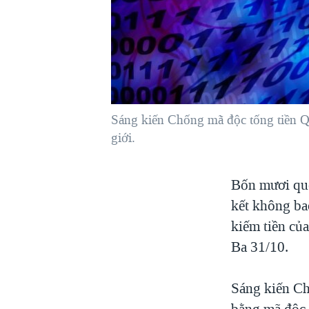
VIỆT NAM
NGƯ DÂN VIỆT VÀ LÀN SÓNG
TRỘM HẢI SÂM
BÊN KIA QUỐC LỘ: TIẾNG VỌNG
TỪ NÔNG THÔN MỸ
QUAN HỆ VIỆT MỸ
Sáng kiến Chống mã độc tống tiền Quố
giới.
Bốn mươi quố
kết không bao
kiếm tiền của
Ba 31/10.
Sáng kiến Ch
bằng mã độc t