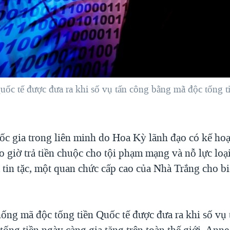
c tế được đưa ra khi số vụ tấn công bằng mã độc tống tiề
c gia trong liên minh do Hoa Kỳ lãnh đạo có kế ho
 giờ trả tiền chuộc cho tội phạm mạng và nỗ lực loạ
 tin tặc, một quan chức cấp cao của Nhà Trắng cho b
ống mã độc tống tiền Quốc tế được đưa ra khi số vụ 
ống tiền ngày càng gia tăng trên toàn thế giới. Ann