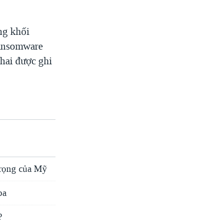
ng khối
ransomware
 hai được ghi
trọng của Mỹ
ba
?