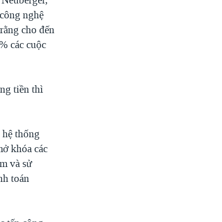
 công nghệ
 rằng cho đến
6% các cuộc
g tiền thì
c hệ thống
 mở khóa các
ảm và sử
nh toán