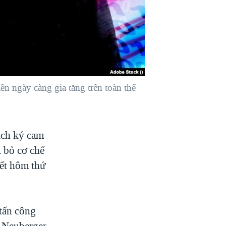
n ngày càng gia tăng trên toàn thế
ạch ký cam
i bỏ cơ chế
iết hôm thứ
tấn công
e Neuberger,