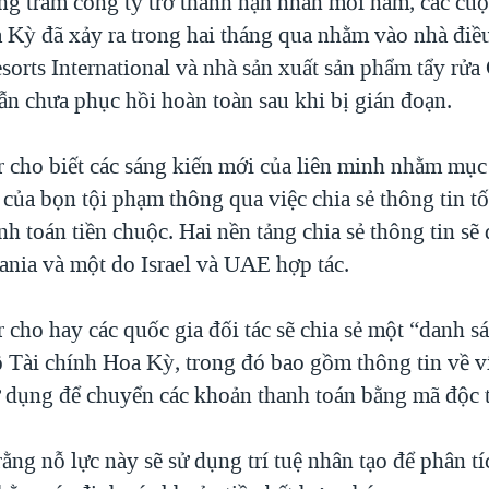
ng trăm công ty trở thành nạn nhân mỗi năm, các cuộ
a Kỳ đã xảy ra trong hai tháng qua nhằm vào nhà điề
rts International và nhà sản xuất sản phẩm tẩy rửa
ẫn chưa phục hồi hoàn toàn sau khi bị gián đoạn.
 cho biết các sáng kiến mới của liên minh nhằm mục 
 của bọn tội phạm thông qua việc chia sẻ thông tin tố
nh toán tiền chuộc. Hai nền tảng chia sẻ thông tin sẽ 
ania và một do Israel và UAE hợp tác.
 cho hay các quốc gia đối tác sẽ chia sẻ một “danh s
 Tài chính Hoa Kỳ, trong đó bao gồm thông tin về ví
 dụng để chuyển các khoản thanh toán bằng mã độc t
ằng nỗ lực này sẽ sử dụng trí tuệ nhân tạo để phân tí