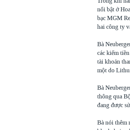
Trong khi hà
nổi bật ở Ho
bạc MGM Reso
hai công ty v
Bà Neuberger
các kiếm tiền
tài khoản tha
một do Lithu
Bà Neuberger
thông qua Bộ
đang được sử
Bà nói thêm r