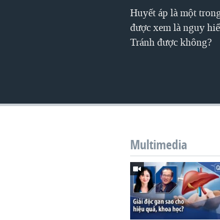
VIỆT NAM
Huyết áp là một tron
được xem là nguy hiể
NGƯ DÂN VIỆT VÀ LÀN SÓNG
TRỘM HẢI SÂM
Tránh được không?
BÊN KIA QUỐC LỘ: TIẾNG VỌNG
TỪ NÔNG THÔN MỸ
QUAN HỆ VIỆT MỸ
Multimedia