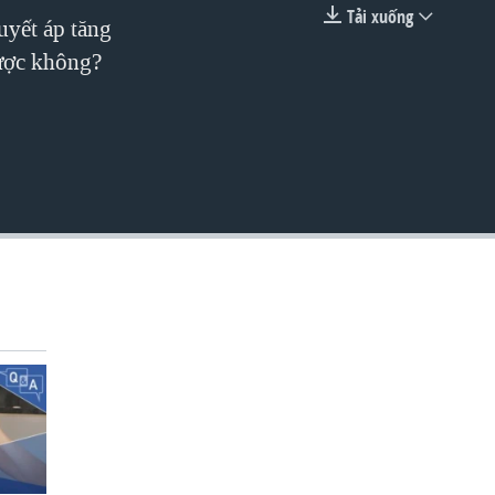
Tải xuống
uyết áp tăng
EMBED
được không?