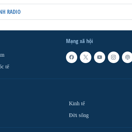
NH RADIO
Mạng xã hội
am
ốc tế
Kinh tế
Ðời sống