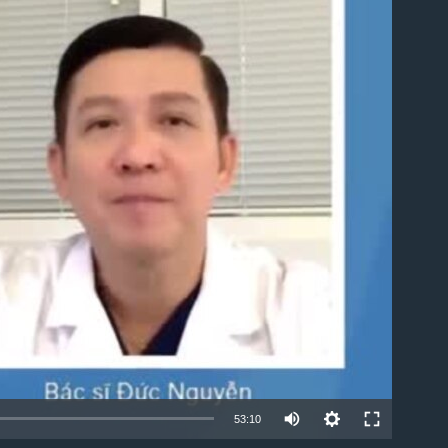
lable
53:10