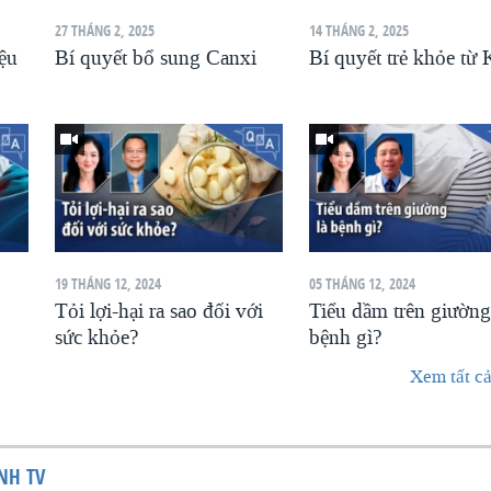
27 THÁNG 2, 2025
14 THÁNG 2, 2025
iệu
Bí quyết bổ sung Canxi
Bí quyết trẻ khỏe từ
19 THÁNG 12, 2024
05 THÁNG 12, 2024
Tỏi lợi-hại ra sao đối với
Tiểu dầm trên giường
sức khỏe?
bệnh gì?
Xem tất cả
NH TV