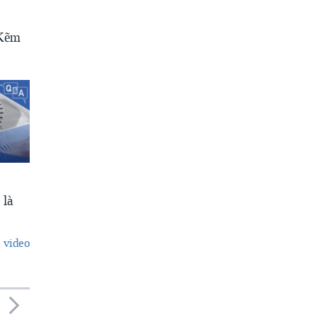
 Kẽm
 là
 video