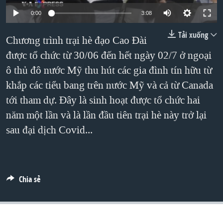
TẠI
VIDEO
"Tìm"
NGƯỜI VIỆT HẢI NGOẠI
0:00
3:08
HÀNH TRÌNH BẦU CỬ 2024
NGHE
ĐỜI SỐNG
Tải xuống
Chương trình trại hè đạo Cao Đài
MỘT NĂM CHIẾN TRANH TẠI DẢI GAZA
KINH TẾ
được tổ chức từ 30/06 đến hết ngày 02/7 ở ngoại
MẠNG XÃ HỘI
GIẢI MÃ VÀNH ĐAI & CON ĐƯỜNG
KHOA HỌC
ô thủ đô nước Mỹ thu hút các gia đình tín hữu từ
NGÀY TỊ NẠN THẾ GIỚI
SỨC KHOẺ
khắp các tiểu bang trên nước Mỹ và cả từ Canada
TRỊNH VĨNH BÌNH - NGƯỜI HẠ 'BÊN THẮNG CUỘC'
tới tham dự. Đây là sinh hoạt được tổ chức hai
Ngôn ngữ khác
VĂN HOÁ
GROUND ZERO – XƯA VÀ NAY
năm một lần và là lần đầu tiên trại hè này trở lại
THỂ THAO
sau đại dịch Covid...
CHI PHÍ CHIẾN TRANH AFGHANISTAN
GIÁO DỤC
CÁC GIÁ TRỊ CỘNG HÒA Ở VIỆT NAM
THƯỢNG ĐỈNH TRUMP-KIM TẠI VIỆT NAM
Chia sẻ
TRỊNH VĨNH BÌNH VS. CHÍNH PHỦ VIỆT NAM
NGƯ DÂN VIỆT VÀ LÀN SÓNG TRỘM HẢI SÂM
BÊN KIA QUỐC LỘ: TIẾNG VỌNG TỪ NÔNG THÔN MỸ