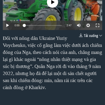
No media source currently available
TẠI
VIDEO
"Tìm"
NGƯỜI VIỆT HẢI NGOẠI
HÀNH TRÌNH BẦU CỬ 2024
NGHE
ĐỜI SỐNG
MỘT NĂM CHIẾN TRANH TẠI DẢI GAZA
KINH TẾ
MẠNG XÃ HỘI
0:00
2:47
GIẢI MÃ VÀNH ĐAI & CON ĐƯỜNG
KHOA HỌC
NGÀY TỊ NẠN THẾ GIỚI
Tải xuống
Đối với nông dân Ukraine Yuriy
SỨC KHOẺ
TRỊNH VĨNH BÌNH - NGƯỜI HẠ 'BÊN THẮNG CUỘC'
Voychenko, việc cố gắng làm việc dưới ách chiếm
Ngôn ngữ khác
VĂN HOÁ
đóng của Nga, theo cách nói của anh, chẳng mang
GROUND ZERO – XƯA VÀ NAY
THỂ THAO
lại gì khác ngoài “nông nhân thiệt mạng và gia
CHI PHÍ CHIẾN TRANH AFGHANISTAN
GIÁO DỤC
súc bị thương”. Quân Nga rời đi vào tháng 9 năm
CÁC GIÁ TRỊ CỘNG HÒA Ở VIỆT NAM
2022, nhưng họ đã để lại một di sản chết người
THƯỢNG ĐỈNH TRUMP-KIM TẠI VIỆT NAM
sau khi chiếm đóng: mìn, nằm rải rác trên các
TRỊNH VĨNH BÌNH VS. CHÍNH PHỦ VIỆT NAM
cánh đồng ở Kharkiv.
NGƯ DÂN VIỆT VÀ LÀN SÓNG TRỘM HẢI SÂM
BÊN KIA QUỐC LỘ: TIẾNG VỌNG TỪ NÔNG THÔN MỸ