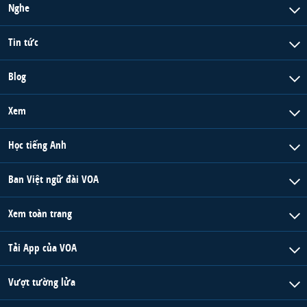
Nghe
Tin tức
Blog
Xem
Học tiếng Anh
Ban Việt ngữ đài VOA
Xem toàn trang
Tải App của VOA
Vượt tường lửa