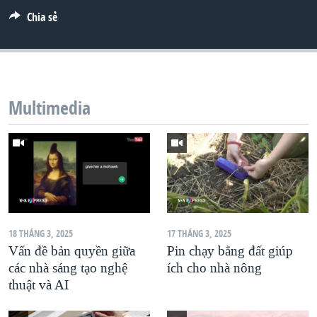
Chia sẻ
QUAN HỆ VIỆT MỸ
Multimedia
18 THÁNG 3, 2025
17 THÁNG 3, 2025
Vấn đề bản quyền giữa
Pin chạy bằng đất giúp
các nhà sáng tạo nghệ
ích cho nhà nông
thuật và AI