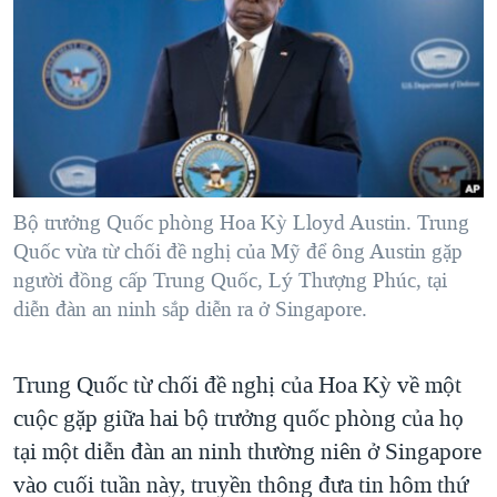
TẠI
VIDEO
"Tìm"
NGƯỜI VIỆT HẢI NGOẠI
HÀNH TRÌNH BẦU CỬ 2024
NGHE
ĐỜI SỐNG
MỘT NĂM CHIẾN TRANH TẠI DẢI GAZA
KINH TẾ
MẠNG XÃ HỘI
GIẢI MÃ VÀNH ĐAI & CON ĐƯỜNG
KHOA HỌC
NGÀY TỊ NẠN THẾ GIỚI
SỨC KHOẺ
TRỊNH VĨNH BÌNH - NGƯỜI HẠ 'BÊN THẮNG CUỘC'
Bộ trưởng Quốc phòng Hoa Kỳ Lloyd Austin. Trung
Ngôn ngữ khác
VĂN HOÁ
GROUND ZERO – XƯA VÀ NAY
Quốc vừa từ chối đề nghị của Mỹ để ông Austin gặp
THỂ THAO
người đồng cấp Trung Quốc, Lý Thượng Phúc, tại
CHI PHÍ CHIẾN TRANH AFGHANISTAN
GIÁO DỤC
diễn đàn an ninh sắp diễn ra ở Singapore.
CÁC GIÁ TRỊ CỘNG HÒA Ở VIỆT NAM
THƯỢNG ĐỈNH TRUMP-KIM TẠI VIỆT NAM
Trung Quốc từ chối đề nghị của Hoa Kỳ về một
TRỊNH VĨNH BÌNH VS. CHÍNH PHỦ VIỆT NAM
cuộc gặp giữa hai bộ trưởng quốc phòng của họ
NGƯ DÂN VIỆT VÀ LÀN SÓNG TRỘM HẢI SÂM
tại một diễn đàn an ninh thường niên ở Singapore
vào cuối tuần này, truyền thông đưa tin hôm thứ
BÊN KIA QUỐC LỘ: TIẾNG VỌNG TỪ NÔNG THÔN MỸ