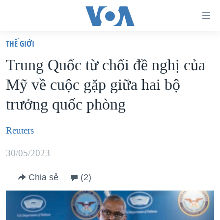
Đường
dẫn
THẾ GIỚI
truy
TRANG CHỦ
Trung Quốc từ chối đề nghị của
cập
VIỆT NAM
Mỹ về cuộc gặp giữa hai bộ
Tới
HOA KỲ
nội
trưởng quốc phòng
BIỂN ĐÔNG
dung
THẾ GIỚI
chính
Reuters
BLOG
Tới
30/05/2023
điều
DIỄN ĐÀN
hướng
MỤC
Chia sẻ
(2)
chính
CHUYÊN ĐỀ
TỰ DO BÁO CHÍ
Đi
HỌC TIẾNG ANH
VẠCH TRẦN TIN GIẢ
CHIẾN TRANH THƯƠNG MẠI CỦA MỸ: QUÁ KHỨ VÀ HIỆN
tới