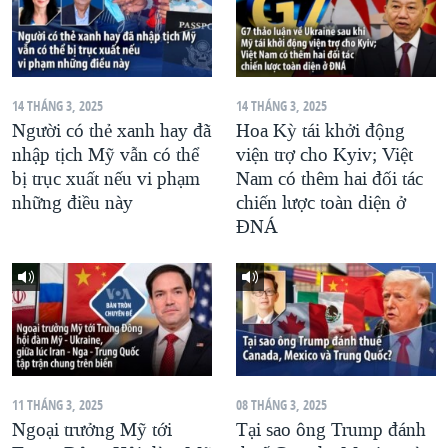
QUAN HỆ VIỆT MỸ
14 THÁNG 3, 2025
14 THÁNG 3, 2025
Người có thẻ xanh hay đã
Hoa Kỳ tái khởi động
nhập tịch Mỹ vẫn có thể
viện trợ cho Kyiv; Việt
bị trục xuất nếu vi phạm
Nam có thêm hai đối tác
những điều này
chiến lược toàn diện ở
ĐNÁ
11 THÁNG 3, 2025
08 THÁNG 3, 2025
Ngoại trưởng Mỹ tới
Tại sao ông Trump đánh