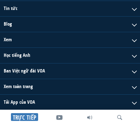
Tin tức
Blog
Xem
Học tiếng Anh
Ban Việt ngữ đài VOA
Xem toàn trang
Tải App của VOA
TRỰC TIẾP
Vượt tường lửa
Xem thêm