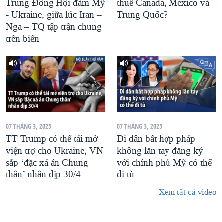
Trung Đông Hội đàm Mỹ
thuế Canada, Mexico và
- Ukraine, giữa lúc Iran –
Trung Quốc?
Nga – TQ tập trận chung
trên biển
07 THÁNG 3, 2025
07 THÁNG 3, 2025
TT Trump có thể tái mở
Di dân bất hợp pháp
viện trợ cho Ukraine, VN
không lăn tay đăng ký
sắp ‘đặc xá án Chung
với chính phủ Mỹ có thể
thân’ nhân dịp 30/4
đi tù
Xem tất cả video