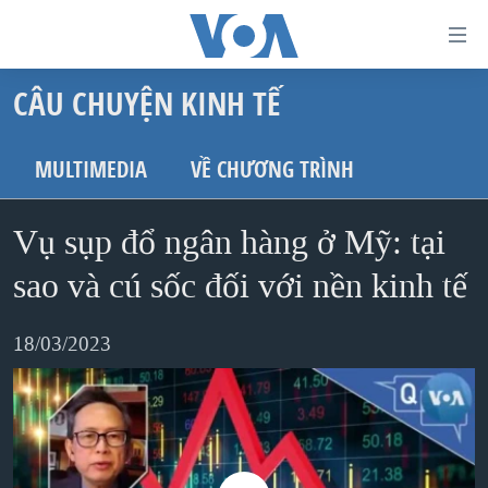
Đường
dẫn
CÂU CHUYỆN KINH TẾ
truy
TRANG CHỦ
cập
VIỆT NAM
MULTIMEDIA
VỀ CHƯƠNG TRÌNH
Tới
HOA KỲ
nội
Vụ sụp đổ ngân hàng ở Mỹ: tại
BIỂN ĐÔNG
dung
THẾ GIỚI
sao và cú sốc đối với nền kinh tế
chính
BLOG
Tới
18/03/2023
điều
DIỄN ĐÀN
hướng
MỤC
chính
CHUYÊN ĐỀ
TỰ DO BÁO CHÍ
Đi
HỌC TIẾNG ANH
VẠCH TRẦN TIN GIẢ
CHIẾN TRANH THƯƠNG MẠI CỦA MỸ: QUÁ KHỨ VÀ HIỆN
tới