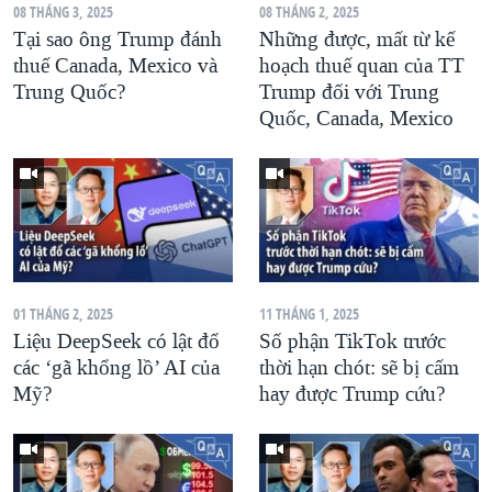
08 THÁNG 3, 2025
08 THÁNG 2, 2025
Tại sao ông Trump đánh
Những được, mất từ kế
thuế Canada, Mexico và
hoạch thuế quan của TT
Trung Quốc?
Trump đối với Trung
Quốc, Canada, Mexico
01 THÁNG 2, 2025
11 THÁNG 1, 2025
Liệu DeepSeek có lật đổ
Số phận TikTok trước
các ‘gã khổng lồ’ AI của
thời hạn chót: sẽ bị cấm
Mỹ?
hay được Trump cứu?