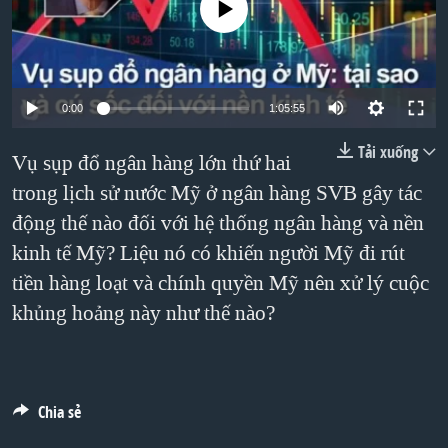
No media source currently available
TẠI
VIDEO
"Tìm"
NGƯỜI VIỆT HẢI NGOẠI
HÀNH TRÌNH BẦU CỬ 2024
NGHE
ĐỜI SỐNG
MỘT NĂM CHIẾN TRANH TẠI DẢI GAZA
KINH TẾ
MẠNG XÃ HỘI
0:00
1:05:55
GIẢI MÃ VÀNH ĐAI & CON ĐƯỜNG
KHOA HỌC
NGÀY TỊ NẠN THẾ GIỚI
Tải xuống
Vụ sụp đổ ngân hàng lớn thứ hai
SỨC KHOẺ
TRỊNH VĨNH BÌNH - NGƯỜI HẠ 'BÊN THẮNG CUỘC'
trong lịch sử nước Mỹ ở ngân hàng SVB gây tác
Ngôn ngữ khác
VĂN HOÁ
động thế nào đối với hệ thống ngân hàng và nền
GROUND ZERO – XƯA VÀ NAY
THỂ THAO
kinh tế Mỹ? Liệu nó có khiến người Mỹ đi rút
CHI PHÍ CHIẾN TRANH AFGHANISTAN
GIÁO DỤC
tiền hàng loạt và chính quyền Mỹ nên xử lý cuộc
CÁC GIÁ TRỊ CỘNG HÒA Ở VIỆT NAM
khủng hoảng này như thế nào?
THƯỢNG ĐỈNH TRUMP-KIM TẠI VIỆT NAM
TRỊNH VĨNH BÌNH VS. CHÍNH PHỦ VIỆT NAM
NGƯ DÂN VIỆT VÀ LÀN SÓNG TRỘM HẢI SÂM
Chia sẻ
BÊN KIA QUỐC LỘ: TIẾNG VỌNG TỪ NÔNG THÔN MỸ