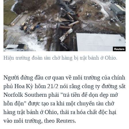
TẠI
VIDEO
"Tìm"
NGƯỜI VIỆT HẢI NGOẠI
HÀNH TRÌNH BẦU CỬ 2024
NGHE
ĐỜI SỐNG
MỘT NĂM CHIẾN TRANH TẠI DẢI GAZA
KINH TẾ
MẠNG XÃ HỘI
GIẢI MÃ VÀNH ĐAI & CON ĐƯỜNG
KHOA HỌC
NGÀY TỊ NẠN THẾ GIỚI
SỨC KHOẺ
TRỊNH VĨNH BÌNH - NGƯỜI HẠ 'BÊN THẮNG CUỘC'
Hiện trường đoàn tàu chở hàng bị trật bánh ở Ohio.
Ngôn ngữ khác
VĂN HOÁ
GROUND ZERO – XƯA VÀ NAY
THỂ THAO
CHI PHÍ CHIẾN TRANH AFGHANISTAN
Người đứng đầu cơ quan về môi trường của chính
GIÁO DỤC
CÁC GIÁ TRỊ CỘNG HÒA Ở VIỆT NAM
phủ Hoa Kỳ hôm 21/2 nói rằng công ty đường sắt
Norfolk Southern phải "trả tiền để dọn dẹp mớ
THƯỢNG ĐỈNH TRUMP-KIM TẠI VIỆT NAM
hỗn độn" được tạo ra khi một chuyến tàu chở
TRỊNH VĨNH BÌNH VS. CHÍNH PHỦ VIỆT NAM
hàng trật bánh ở Ohio, thải ra hóa chất độc hại
NGƯ DÂN VIỆT VÀ LÀN SÓNG TRỘM HẢI SÂM
vào môi trường, theo Reuters.
BÊN KIA QUỐC LỘ: TIẾNG VỌNG TỪ NÔNG THÔN MỸ