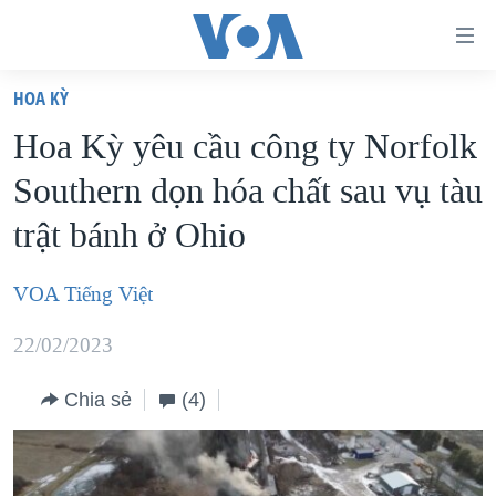
Đường
dẫn
HOA KỲ
truy
TRANG CHỦ
Hoa Kỳ yêu cầu công ty Norfolk
cập
VIỆT NAM
Southern dọn hóa chất sau vụ tàu
Tới
HOA KỲ
nội
trật bánh ở Ohio
BIỂN ĐÔNG
dung
THẾ GIỚI
chính
VOA Tiếng Việt
BLOG
Tới
22/02/2023
điều
DIỄN ĐÀN
hướng
MỤC
Chia sẻ
(4)
chính
CHUYÊN ĐỀ
TỰ DO BÁO CHÍ
Đi
HỌC TIẾNG ANH
VẠCH TRẦN TIN GIẢ
CHIẾN TRANH THƯƠNG MẠI CỦA MỸ: QUÁ KHỨ VÀ HIỆN
tới