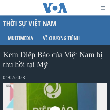
Đường
dẫn
THỜI SỰ VIỆT NAM
truy
TRANG CHỦ
cập
VIỆT NAM
MULTIMEDIA
VỀ CHƯƠNG TRÌNH
Tới
HOA KỲ
nội
Kem Diệp Bảo của Việt Nam bị
BIỂN ĐÔNG
dung
THẾ GIỚI
thu hồi tại Mỹ
chính
BLOG
Tới
04/02/2023
điều
DIỄN ĐÀN
hướng
MỤC
chính
CHUYÊN ĐỀ
TỰ DO BÁO CHÍ
Đi
HỌC TIẾNG ANH
VẠCH TRẦN TIN GIẢ
CHIẾN TRANH THƯƠNG MẠI CỦA MỸ: QUÁ KHỨ VÀ HIỆN
tới