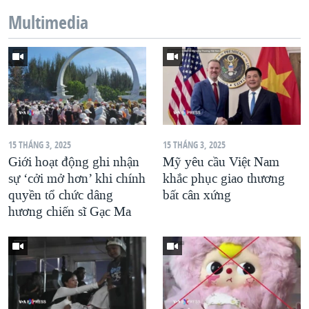
Multimedia
QUAN HỆ VIỆT MỸ
15 THÁNG 3, 2025
15 THÁNG 3, 2025
Giới hoạt động ghi nhận
Mỹ yêu cầu Việt Nam
sự ‘cởi mở hơn’ khi chính
khắc phục giao thương
quyền tổ chức dâng
bất cân xứng
hương chiến sĩ Gạc Ma