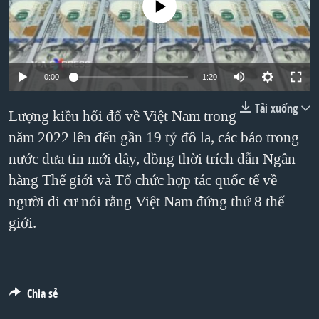
No media source currently available
TẠI
VIDEO
"Tìm"
NGƯỜI VIỆT HẢI NGOẠI
HÀNH TRÌNH BẦU CỬ 2024
NGHE
ĐỜI SỐNG
MỘT NĂM CHIẾN TRANH TẠI DẢI GAZA
KINH TẾ
MẠNG XÃ HỘI
0:00
1:20
GIẢI MÃ VÀNH ĐAI & CON ĐƯỜNG
KHOA HỌC
NGÀY TỊ NẠN THẾ GIỚI
Tải xuống
Lượng kiều hối đổ về Việt Nam trong
SỨC KHOẺ
TRỊNH VĨNH BÌNH - NGƯỜI HẠ 'BÊN THẮNG CUỘC'
năm 2022 lên đến gần 19 tỷ đô la, các báo trong
Ngôn ngữ khác
VĂN HOÁ
nước đưa tin mới đây, đồng thời trích dẫn Ngân
GROUND ZERO – XƯA VÀ NAY
THỂ THAO
hàng Thế giới và Tổ chức hợp tác quốc tế về
CHI PHÍ CHIẾN TRANH AFGHANISTAN
GIÁO DỤC
người di cư nói rằng Việt Nam đứng thứ 8 thế
CÁC GIÁ TRỊ CỘNG HÒA Ở VIỆT NAM
giới.
THƯỢNG ĐỈNH TRUMP-KIM TẠI VIỆT NAM
TRỊNH VĨNH BÌNH VS. CHÍNH PHỦ VIỆT NAM
NGƯ DÂN VIỆT VÀ LÀN SÓNG TRỘM HẢI SÂM
Chia sẻ
BÊN KIA QUỐC LỘ: TIẾNG VỌNG TỪ NÔNG THÔN MỸ